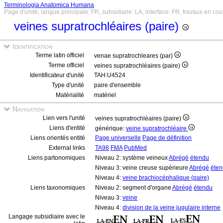
Terminologia Anatomica Humana
Page d'unité, langue principale: FR, subsidiaire: LA, interface: FR, travaux en cou
veines supratrochléaires (paire)
Identification
Terme latin officiel
venae supratrochleares (par)
Terme officiel
veines supratrochléaires (paire)
Identificateur d'unité
TAH:U4524
Type d'unité
paire d'ensemble
Matérialité
matériel
Navigation
Lien vers l'unité
veines supratrochléaires (paire)
Liens d'entité
générique:
veine supratrochléaire
Liens orientés entité
Page universelle
Page de définition
External links
TA98
FMA
PubMed
Liens partonomiques
Niveau 2: système veineux
Abrégé
étendu
Niveau 3: veine creuse supérieure
Abrégé
éte
Niveau 4:
veine brachiocéphalique (paire)
Liens taxonomiques
Niveau 2: segment d'organe
Abrégé
étendu
Niveau 3:
veine
Niveau 4:
division de la veine jugulaire interne
Langage subsidiaire avec le