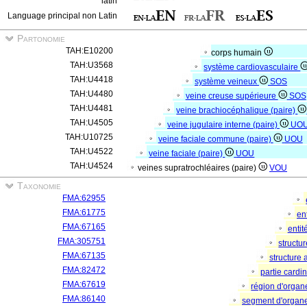
latin
Language principal non Latin
Partonomie
TAH:E10200
corps humain
TAH:U3568
système cardiovasculaire
TAH:U4418
système veineux
SOS
TAH:U4480
veine creuse supérieure
SOS
TAH:U4481
veine brachiocéphalique (paire)
TAH:U4505
veine jugulaire interne (paire)
UO
TAH:U10725
veine faciale commune (paire)
UOU
TAH:U4522
veine faciale (paire)
UOU
TAH:U4524
veines supratrochléaires (paire)
VOU
Taxonomie
FMA:62955
FMA:61775
en
FMA:67165
entit
FMA:305751
structu
FMA:67135
structure
FMA:82472
partie cardi
FMA:67619
région d'orga
FMA:86140
segment d'organ