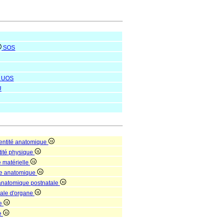
SOS
UOS
U
entité anatomique
tité physique
é matérielle
re anatomique
 anatomique postnatale
nale d'organe
ne
e