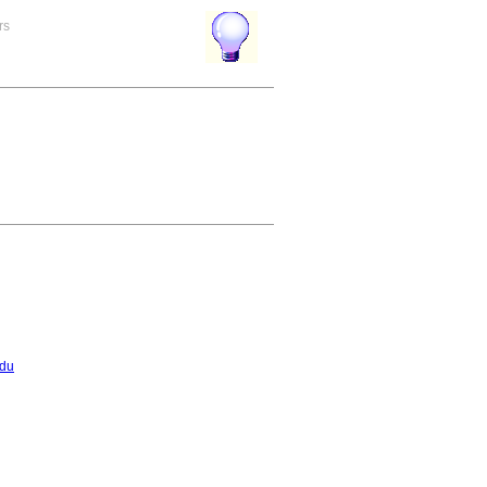
rs
ndu