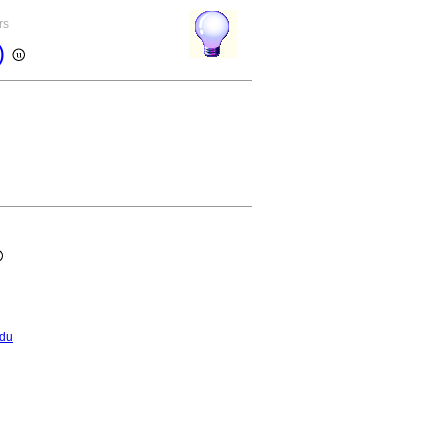
rs
e)
ndu