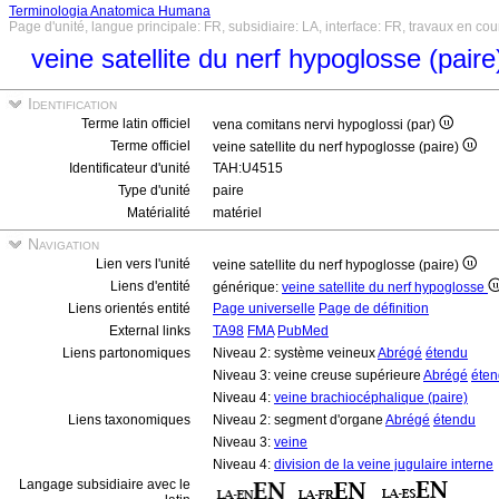
Terminologia Anatomica Humana
Page d'unité, langue principale: FR, subsidiaire: LA, interface: FR, travaux en cou
veine satellite du nerf hypoglosse (pair
Identification
Terme latin officiel
vena comitans nervi hypoglossi (par)
Terme officiel
veine satellite du nerf hypoglosse (paire)
Identificateur d'unité
TAH:U4515
Type d'unité
paire
Matérialité
matériel
Navigation
Lien vers l'unité
veine satellite du nerf hypoglosse (paire)
Liens d'entité
générique:
veine satellite du nerf hypoglosse
Liens orientés entité
Page universelle
Page de définition
External links
TA98
FMA
PubMed
Liens partonomiques
Niveau 2: système veineux
Abrégé
étendu
Niveau 3: veine creuse supérieure
Abrégé
éte
Niveau 4:
veine brachiocéphalique (paire)
Liens taxonomiques
Niveau 2: segment d'organe
Abrégé
étendu
Niveau 3:
veine
Niveau 4:
division de la veine jugulaire interne
Langage subsidiaire avec le