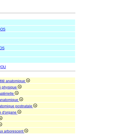
SOS
OS
UOU
tité anatomique
té physique
matérielle
 anatomique
natomique postnatale
le d'organe
ux arborescent