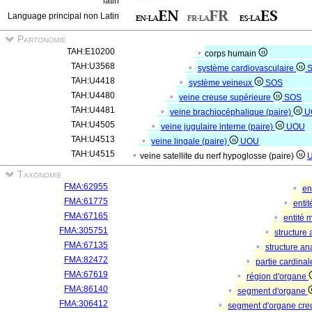
latin
Language principal non Latin
Partonomie
TAH:E10200
corps humain
TAH:U3568
système cardiovasculaire
TAH:U4418
système veineux
SOS
TAH:U4480
veine creuse supérieure
SOS
TAH:U4481
veine brachiocéphalique (paire)
U
TAH:U4505
veine jugulaire interne (paire)
UOU
TAH:U4513
veine lingale (paire)
UOU
TAH:U4515
veine satellite du nerf hypoglosse (paire)
Taxonomie
FMA:62955
en
FMA:61775
enti
FMA:67165
entité 
FMA:305751
structure
FMA:67135
structure a
FMA:82472
partie cardina
FMA:67619
région d'organe
FMA:86140
segment d'organe
FMA:306412
segment d'organe cre