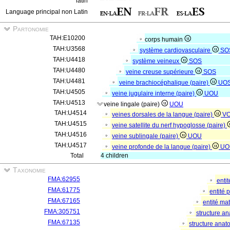
latin
Language principal non Latin
Partonomie
TAH:E10200
corps humain
TAH:U3568
système cardiovasculaire
SO
TAH:U4418
système veineux
SOS
TAH:U4480
veine creuse supérieure
SOS
TAH:U4481
veine brachiocéphalique (paire)
UO
TAH:U4505
veine jugulaire interne (paire)
UOU
TAH:U4513
veine lingale (paire)
UOU
TAH:U4514
veines dorsales de la langue (paire)
V
TAH:U4515
veine satellite du nerf hypoglosse (paire)
TAH:U4516
veine sublingale (paire)
UOU
TAH:U4517
veine profonde de la langue (paire)
UO
Total
4 children
Taxonomie
FMA:62955
enti
FMA:61775
entité
FMA:67165
entité mat
FMA:305751
structure a
FMA:67135
structure ana