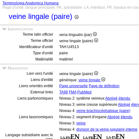
Terminologia Anatomica Humana
Page d'unité, langue principale: FR, subsidiaire: LA, interface: FR, travaux en cou
veine lingale (paire)
Identification
Terme latin officiel
vena lingualis (par)
Terme officiel
veine lingale (paire)
Identificateur d'unité
TAH:U4513
Type d'unité
paire
Matérialité
matériel
Navigation
Lien vers l'unité
veine lingale (paire)
Liens d'entité
générique:
veine lingale
Liens orientés entité
Page universelle
Page de définition
External links
TA98
FMA
PubMed
Liens partonomiques
Niveau 2: système veineux
Abrégé
étendu
Niveau 3: veine creuse supérieure
Abrégé
éte
Niveau 4:
veine brachiocéphalique (paire)
Liens taxonomiques
Niveau 2: segment d'organe
Abrégé
étendu
Niveau 3:
veine
Niveau 4:
division de la veine jugulaire interne
Langage subsidiaire avec le