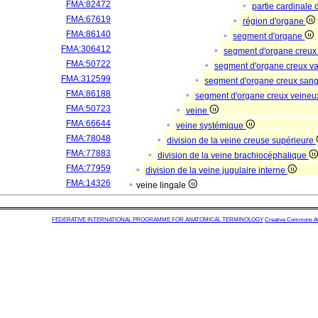
FMA:82472
partie cardinale
FMA:67619
région d'organe
FMA:86140
segment d'organe
FMA:306412
segment d'organe creux
FMA:50722
segment d'organe creux va
FMA:312599
segment d'organe creux san
FMA:86188
segment d'organe creux veine
FMA:50723
veine
FMA:66644
veine systémique
FMA:78048
division de la veine creuse supérieure
FMA:77883
division de la veine brachiocéphalique
FMA:77959
division de la veine jugulaire interne
FMA:14326
veine lingale
FEDERATIVE INTERNATIONAL PROGRAMME FOR ANATOMICAL TERMINOLOGY
Creative Commons Attr