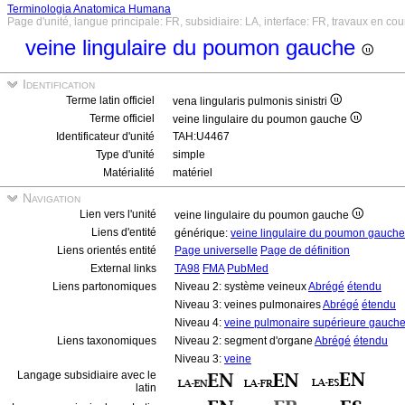
Terminologia Anatomica Humana
Page d'unité, langue principale: FR, subsidiaire: LA, interface: FR, travaux en cou
veine lingulaire du poumon gauche
Identification
Terme latin officiel
vena lingularis pulmonis sinistri
Terme officiel
veine lingulaire du poumon gauche
Identificateur d'unité
TAH:U4467
Type d'unité
simple
Matérialité
matériel
Navigation
Lien vers l'unité
veine lingulaire du poumon gauche
Liens d'entité
générique:
veine lingulaire du poumon gauch
Liens orientés entité
Page universelle
Page de définition
External links
TA98
FMA
PubMed
Liens partonomiques
Niveau 2: système veineux
Abrégé
étendu
Niveau 3: veines pulmonaires
Abrégé
étendu
Niveau 4:
veine pulmonaire supérieure gauch
Liens taxonomiques
Niveau 2: segment d'organe
Abrégé
étendu
Niveau 3:
veine
Langage subsidiaire avec le
latin