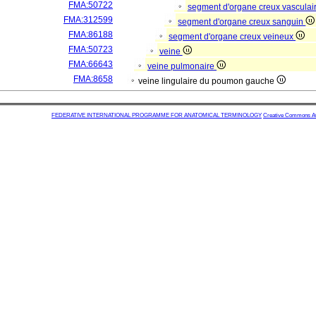
FMA:50722
segment d'organe creux vasculai
FMA:312599
segment d'organe creux sanguin
FMA:86188
segment d'organe creux veineux
FMA:50723
veine
FMA:66643
veine pulmonaire
FMA:8658
veine lingulaire du poumon gauche
FEDERATIVE INTERNATIONAL PROGRAMME FOR ANATOMICAL TERMINOLOGY
Creative Commons Attr