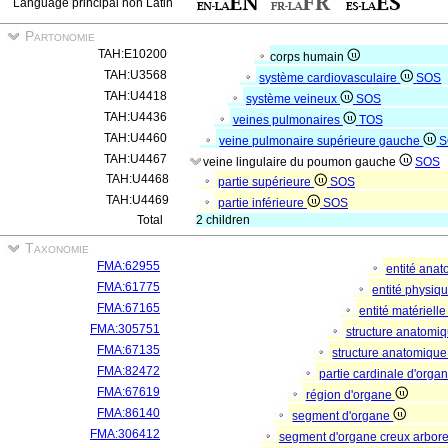
Language principal non Latin
Partonomie
TAH:E10200
corps humain
TAH:U3568
système cardiovasculaire
SOS
TAH:U4418
système veineux
SOS
TAH:U4436
veines pulmonaires
TOS
TAH:U4460
veine pulmonaire supérieure gauche
S
TAH:U4467
veine lingulaire du poumon gauche
SOS
TAH:U4468
partie supérieure
SOS
TAH:U4469
partie inférieure
SOS
Total
2 children
Taxonomie
FMA:62955
entité ana
FMA:61775
entité physiq
FMA:67165
entité matériell
FMA:305751
structure anatomi
FMA:67135
structure anatomique
FMA:82472
partie cardinale d'orga
FMA:67619
région d'organe
FMA:86140
segment d'organe
FMA:306412
segment d'organe creux arbor