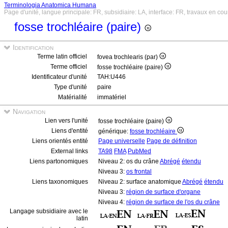
Terminologia Anatomica Humana
Page d'unité, langue principale: FR, subsidiaire: LA, interface: FR, travaux en cou
fosse trochléaire (paire)
Identification
Terme latin officiel
fovea trochlearis (par)
Terme officiel
fosse trochléaire (paire)
Identificateur d'unité
TAH:U446
Type d'unité
paire
Matérialité
immatériel
Navigation
Lien vers l'unité
fosse trochléaire (paire)
Liens d'entité
générique:
fosse trochléaire
Liens orientés entité
Page universelle
Page de définition
External links
TA98
FMA
PubMed
Liens partonomiques
Niveau 2: os du crâne
Abrégé
étendu
Niveau 3:
os frontal
Liens taxonomiques
Niveau 2: surface anatomique
Abrégé
étendu
Niveau 3:
région de surface d'organe
Niveau 4:
région de surface de l'os du crâne
Langage subsidiaire avec le
latin