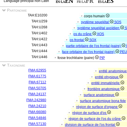
Language principal non Latin
Partonomie
TAH:E10200
corps humain
TAH:U259
système squelétal
SOS
TAH:U268
système squelétal axoïdien
S
TAH:U402
os du crâne
XOS
TAH:U422
os frontal
SOX
TAH:U443
partie orbitaire de l'os frontal (paire)
TAH:U444
face orbitaire de l'os frontal (paire)
PE
TAH:U446
fosse trochléaire (paire)
PIP
Taxonomie
FMA:62955
entité anatomiqu
FMA:61775
entité physique
FMA:67112
entité immatérielle
FMA:50705
frontière anatomique
FMA:24137
surface anatomique
FMA:242980
surface anatomique bona fide
FMA:24210
région de surface d'organe
FMA:66080
région de surface d'os
FMA:54846
région de surface de l'os du crâne
FMA:57130
division de surface de l'os frontal