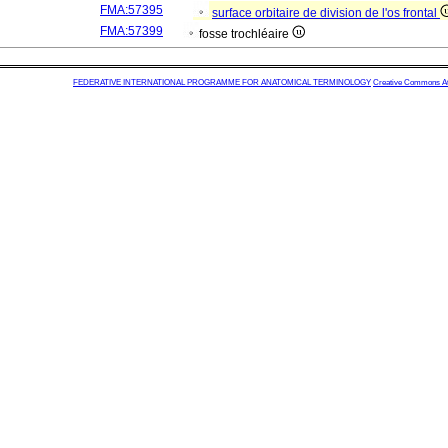
FMA:57395
surface orbitaire de division de l'os frontal
FMA:57399
fosse trochléaire
FEDERATIVE INTERNATIONAL PROGRAMME FOR ANATOMICAL TERMINOLOGY
Creative Commons Attr