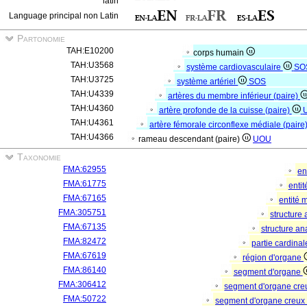
latin
Language principal non Latin
Partonomie
TAH:E10200
corps humain
TAH:U3568
système cardiovasculaire
SO
TAH:U3725
système artériel
SOS
TAH:U4339
artères du membre inférieur (paire)
TAH:U4360
artère profonde de la cuisse (paire)
TAH:U4361
artère fémorale circonflexe médiale (paire
TAH:U4366
rameau descendant (paire)
UOU
Taxonomie
FMA:62955
en
FMA:61775
enti
FMA:67165
entité 
FMA:305751
structure
FMA:67135
structure a
FMA:82472
partie cardina
FMA:67619
région d'organe
FMA:86140
segment d'organe
FMA:306412
segment d'organe cre
FMA:50722
segment d'organe creux