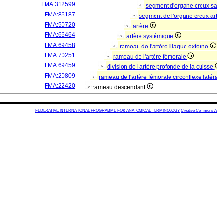
FMA:312599
segment d'organe creux s
FMA:86187
segment de l'organe creux art
FMA:50720
artère
FMA:66464
artère systémique
FMA:69458
rameau de l'artère iliaque externe
FMA:70251
rameau de l'artère fémorale
FMA:69459
division de l'artère profonde de la cuisse
FMA:20809
rameau de l'artère fémorale circonflexe latér
FMA:22420
rameau descendant
FEDERATIVE INTERNATIONAL PROGRAMME FOR ANATOMICAL TERMINOLOGY
Creative Commons Attr