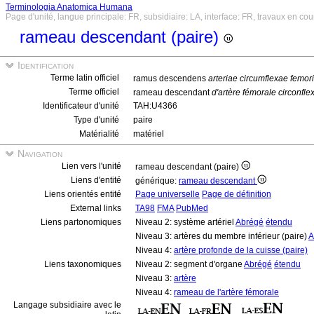
Terminologia Anatomica Humana
Page d'unité, langue principale: FR, subsidiaire: LA, interface: FR, travaux en cou
rameau descendant (paire)
Identification
Terme latin officiel
ramus descendens
arteriae circumflexae femor
Terme officiel
rameau descendant
d'artère fémorale circonfl
Identificateur d'unité
TAH:U4366
Type d'unité
paire
Matérialité
matériel
Navigation
Lien vers l'unité
rameau descendant (paire)
Liens d'entité
générique:
rameau descendant
Liens orientés entité
Page universelle
Page de définition
External links
TA98
FMA
PubMed
Liens partonomiques
Niveau 2: système artériel
Abrégé
étendu
Niveau 3: artères du membre inférieur (paire)
A
Niveau 4:
artère profonde de la cuisse (paire)
Liens taxonomiques
Niveau 2: segment d'organe
Abrégé
étendu
Niveau 3:
artère
Niveau 4:
rameau de l'artère fémorale
Langage subsidiaire avec le