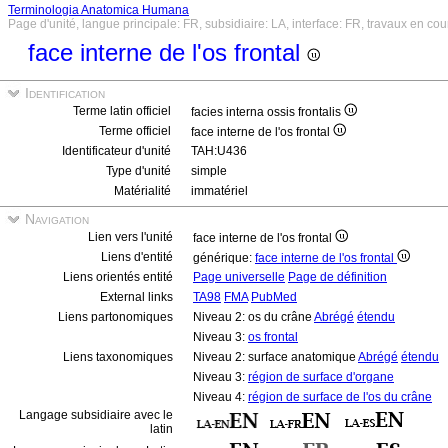
Terminologia Anatomica Humana
Page d'unité, langue principale: FR, subsidiaire: LA, interface: FR, travaux en cou
face interne de l'os frontal
Identification
Terme latin officiel
facies interna ossis frontalis
Terme officiel
face interne de l'os frontal
Identificateur d'unité
TAH:U436
Type d'unité
simple
Matérialité
immatériel
Navigation
Lien vers l'unité
face interne de l'os frontal
Liens d'entité
générique:
face interne de l'os frontal
Liens orientés entité
Page universelle
Page de définition
External links
TA98
FMA
PubMed
Liens partonomiques
Niveau 2: os du crâne
Abrégé
étendu
Niveau 3:
os frontal
Liens taxonomiques
Niveau 2: surface anatomique
Abrégé
étendu
Niveau 3:
région de surface d'organe
Niveau 4:
région de surface de l'os du crâne
Langage subsidiaire avec le
latin