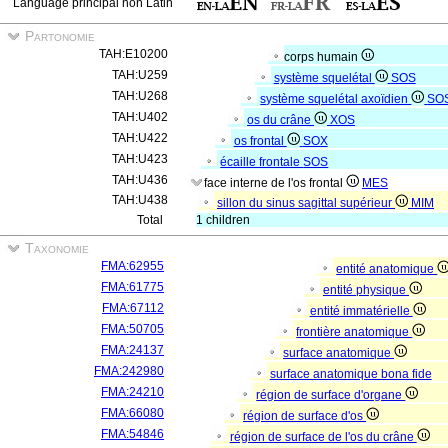
Language principal non Latin
Partonomie
TAH:E10200
corps humain
TAH:U259
système squelétal
SOS
TAH:U268
système squelétal axoïdien
SO
TAH:U402
os du crâne
XOS
TAH:U422
os frontal
SOX
TAH:U423
écaille frontale
SOS
TAH:U436
face interne de l'os frontal
MES
TAH:U438
sillon du sinus sagittal supérieur
MIM
Total
1 children
Taxonomie
FMA:62955
entité anatomique
FMA:61775
entité physique
FMA:67112
entité immatérielle
FMA:50705
frontière anatomique
FMA:24137
surface anatomique
FMA:242980
surface anatomique bona fide
FMA:24210
région de surface d'organe
FMA:66080
région de surface d'os
FMA:54846
région de surface de l'os du crâne