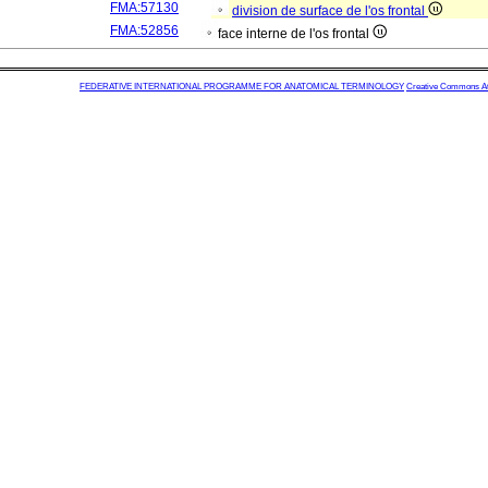
FMA:57130
division de surface de l'os frontal
FMA:52856
face interne de l'os frontal
FEDERATIVE INTERNATIONAL PROGRAMME FOR ANATOMICAL TERMINOLOGY
Creative Commons Attr