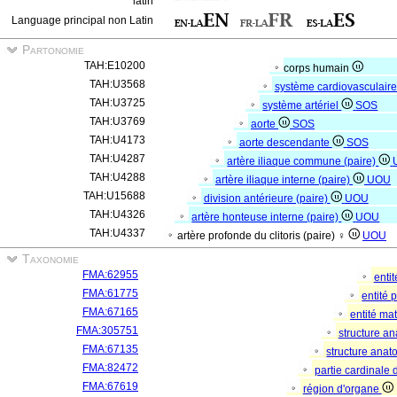
latin
Language principal non Latin
Partonomie
TAH:E10200
corps humain
TAH:U3568
système cardiovasculair
TAH:U3725
système artériel
SOS
TAH:U3769
aorte
SOS
TAH:U4173
aorte descendante
SOS
TAH:U4287
artère iliaque commune (paire)
TAH:U4288
artère iliaque interne (paire)
UOU
TAH:U15688
division antérieure (paire)
UOU
TAH:U4326
artère honteuse interne (paire)
UOU
TAH:U4337
artère profonde du clitoris (paire) ♀
UOU
Taxonomie
FMA:62955
enti
FMA:61775
entité
FMA:67165
entité mat
FMA:305751
structure a
FMA:67135
structure ana
FMA:82472
partie cardinale
FMA:67619
région d'organe