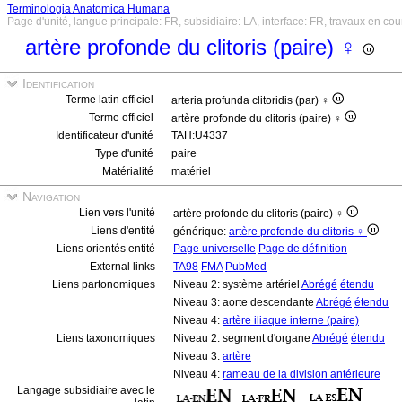
Terminologia Anatomica Humana
Page d'unité, langue principale: FR, subsidiaire: LA, interface: FR, travaux en cou
artère profonde du clitoris (paire) ♀
Identification
Terme latin officiel
arteria profunda clitoridis (par) ♀
Terme officiel
artère profonde du clitoris (paire) ♀
Identificateur d'unité
TAH:U4337
Type d'unité
paire
Matérialité
matériel
Navigation
Lien vers l'unité
artère profonde du clitoris (paire) ♀
Liens d'entité
générique:
artère profonde du clitoris ♀
Liens orientés entité
Page universelle
Page de définition
External links
TA98
FMA
PubMed
Liens partonomiques
Niveau 2: système artériel
Abrégé
étendu
Niveau 3: aorte descendante
Abrégé
étendu
Niveau 4:
artère iliaque interne (paire)
Liens taxonomiques
Niveau 2: segment d'organe
Abrégé
étendu
Niveau 3:
artère
Niveau 4:
rameau de la division antérieure
Langage subsidiaire avec le