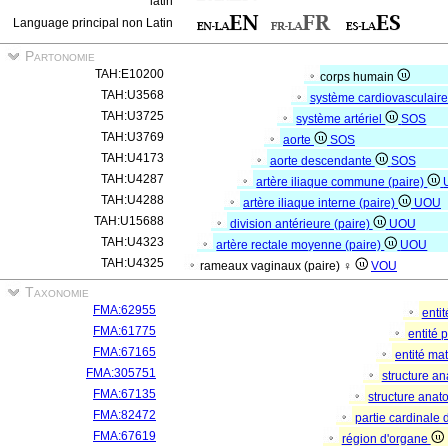
latin
Language principal non Latin
Partonomie
TAH:E10200
corps humain
TAH:U3568
système cardiovasculair
TAH:U3725
système artériel
SOS
TAH:U3769
aorte
SOS
TAH:U4173
aorte descendante
SOS
TAH:U4287
artère iliaque commune (paire)
TAH:U4288
artère iliaque interne (paire)
UOU
TAH:U15688
division antérieure (paire)
UOU
TAH:U4323
artère rectale moyenne (paire)
UOU
TAH:U4325
rameaux vaginaux (paire) ♀
VOU
Taxonomie
FMA:62955
enti
FMA:61775
entité
FMA:67165
entité mat
FMA:305751
structure a
FMA:67135
structure ana
FMA:82472
partie cardinale
FMA:67619
région d'organe