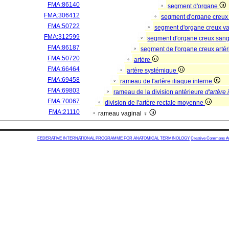
FMA:86140
segment d'organe
FMA:306412
segment d'organe creux
FMA:50722
segment d'organe creux va
FMA:312599
segment d'organe creux san
FMA:86187
segment de l'organe creux artér
FMA:50720
artère
FMA:66464
artère systémique
FMA:69458
rameau de l'artère iliaque interne
FMA:69803
rameau de la division antérieure
d'artère 
FMA:70067
division de l'artère rectale moyenne
FMA:21110
rameau vaginal ♀
FEDERATIVE INTERNATIONAL PROGRAMME FOR ANATOMICAL TERMINOLOGY
Creative Commons Attr