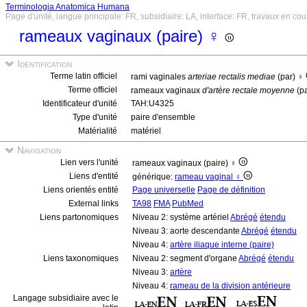
Terminologia Anatomica Humana
Page d'unité, langue principale: FR, subsidiaire: LA, interface: FR, travaux en cou
rameaux vaginaux (paire) ♀
Identification
Terme latin officiel
rami vaginales
arteriae rectalis mediae
(par) ♀
Terme officiel
rameaux vaginaux
d'artère rectale moyenne
(pa
Identificateur d'unité
TAH:U4325
Type d'unité
paire d'ensemble
Matérialité
matériel
Navigation
Lien vers l'unité
rameaux vaginaux (paire) ♀
Liens d'entité
générique:
rameau vaginal ♀
Liens orientés entité
Page universelle
Page de définition
External links
TA98
FMA
PubMed
Liens partonomiques
Niveau 2: système artériel
Abrégé
étendu
Niveau 3: aorte descendante
Abrégé
étendu
Niveau 4:
artère iliaque interne (paire)
Liens taxonomiques
Niveau 2: segment d'organe
Abrégé
étendu
Niveau 3:
artère
Niveau 4:
rameau de la division antérieure
Langage subsidiaire avec le