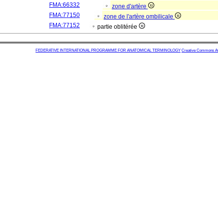
FMA:66332
zone d'artère
FMA:77150
zone de l'artère ombilicale
FMA:77152
partie oblitérée
FEDERATIVE INTERNATIONAL PROGRAMME FOR ANATOMICAL TERMINOLOGY
Creative Commons Attr