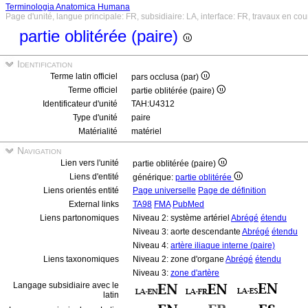
Terminologia Anatomica Humana
Page d'unité, langue principale: FR, subsidiaire: LA, interface: FR, travaux en cou
partie oblitérée (paire)
Identification
Terme latin officiel
pars occlusa (par)
Terme officiel
partie oblitérée (paire)
Identificateur d'unité
TAH:U4312
Type d'unité
paire
Matérialité
matériel
Navigation
Lien vers l'unité
partie oblitérée (paire)
Liens d'entité
générique:
partie oblitérée
Liens orientés entité
Page universelle
Page de définition
External links
TA98
FMA
PubMed
Liens partonomiques
Niveau 2: système artériel
Abrégé
étendu
Niveau 3: aorte descendante
Abrégé
étendu
Niveau 4:
artère iliaque interne (paire)
Liens taxonomiques
Niveau 2: zone d'organe
Abrégé
étendu
Niveau 3:
zone d'artère
Langage subsidiaire avec le
latin