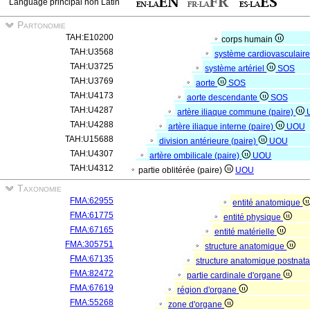
Language principal non Latin
Partonomie
TAH:E10200
corps humain
TAH:U3568
système cardiovasculair
TAH:U3725
système artériel
SOS
TAH:U3769
aorte
SOS
TAH:U4173
aorte descendante
SOS
TAH:U4287
artère iliaque commune (paire)
TAH:U4288
artère iliaque interne (paire)
UOU
TAH:U15688
division antérieure (paire)
UOU
TAH:U4307
artère ombilicale (paire)
UOU
TAH:U4312
partie oblitérée (paire)
UOU
Taxonomie
FMA:62955
entité anatomique
FMA:61775
entité physique
FMA:67165
entité matérielle
FMA:305751
structure anatomique
FMA:67135
structure anatomique postnat
FMA:82472
partie cardinale d'organe
FMA:67619
région d'organe
FMA:55268
zone d'organe