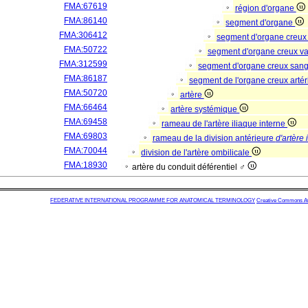
FMA:67619
région d'organe
FMA:86140
segment d'organe
FMA:306412
segment d'organe creux
FMA:50722
segment d'organe creux va
FMA:312599
segment d'organe creux san
FMA:86187
segment de l'organe creux artér
FMA:50720
artère
FMA:66464
artère systémique
FMA:69458
rameau de l'artère iliaque interne
FMA:69803
rameau de la division antérieure
d'artère 
FMA:70044
division de l'artère ombilicale
FMA:18930
artère du conduit déférentiel ♂
FEDERATIVE INTERNATIONAL PROGRAMME FOR ANATOMICAL TERMINOLOGY
Creative Commons Attr