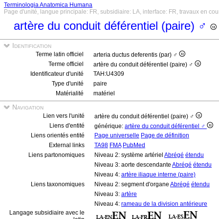
Terminologia Anatomica Humana
Page d'unité, langue principale: FR, subsidiaire: LA, interface: FR, travaux en cou
artère du conduit déférentiel (paire) ♂
Identification
Terme latin officiel
arteria ductus deferentis (par) ♂
Terme officiel
artère du conduit déférentiel (paire) ♂
Identificateur d'unité
TAH:U4309
Type d'unité
paire
Matérialité
matériel
Navigation
Lien vers l'unité
artère du conduit déférentiel (paire) ♂
Liens d'entité
générique:
artère du conduit déférentiel ♂
Liens orientés entité
Page universelle
Page de définition
External links
TA98
FMA
PubMed
Liens partonomiques
Niveau 2: système artériel
Abrégé
étendu
Niveau 3: aorte descendante
Abrégé
étendu
Niveau 4:
artère iliaque interne (paire)
Liens taxonomiques
Niveau 2: segment d'organe
Abrégé
étendu
Niveau 3:
artère
Niveau 4:
rameau de la division antérieure
Langage subsidiaire avec le