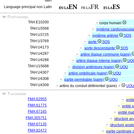
latin
Language principal non Latin
Partonomie
TAH:E10200
corps humain
TAH:U3568
système cardiovascula
TAH:U3725
système artériel
SOS
TAH:U3769
aorte
SOS
TAH:U4173
aorte descendante
SOS
TAH:U4287
artère iliaque commune (paire)
TAH:U4288
artère iliaque interne (paire)
UO
TAH:U15688
division antérieure (paire)
UOU
TAH:U4307
artère ombilicale (paire)
UOU
TAH:U4308
partie perméable (paire)
UOU
TAH:U4309
artère du conduit déférentiel (paire) ♂
UO
Taxonomie
FMA:62955
enti
FMA:61775
entité
FMA:67165
entité mat
FMA:305751
structure a
FMA:67135
structure ana
FMA:82472
partie cardinale