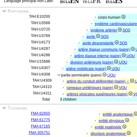
Language principal non Latin
Partonomie
TAH:E10200
corps humain
TAH:U3568
système cardiovasculair
TAH:U3725
système artériel
SOS
TAH:U3769
aorte
SOS
TAH:U4173
aorte descendante
SOS
TAH:U4287
artère iliaque commune (paire)
TAH:U4288
artère iliaque interne (paire)
UOU
TAH:U15688
division antérieure (paire)
UOU
TAH:U4307
artère ombilicale (paire)
UOU
TAH:U4308
partie perméable (paire)
UOU
TAH:U4309
artère du conduit déférentiel (paire) ♂
TAH:U4310
rameaux urétériques (paire)
VOU
TAH:U4311
artères vésicales supérieures (paire)
V
Total
3 children
Taxonomie
FMA:62955
entité anatomique
FMA:61775
entité physique
FMA:67165
entité matérielle
FMA:305751
structure anatomique