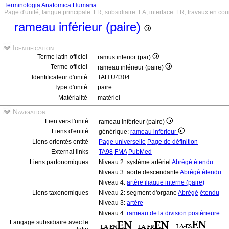
Terminologia Anatomica Humana
Page d'unité, langue principale: FR, subsidiaire: LA, interface: FR, travaux en cou
rameau inférieur (paire)
Identification
Terme latin officiel
ramus inferior (par)
Terme officiel
rameau inférieur (paire)
Identificateur d'unité
TAH:U4304
Type d'unité
paire
Matérialité
matériel
Navigation
Lien vers l'unité
rameau inférieur (paire)
Liens d'entité
générique:
rameau inférieur
Liens orientés entité
Page universelle
Page de définition
External links
TA98
FMA
PubMed
Liens partonomiques
Niveau 2: système artériel
Abrégé
étendu
Niveau 3: aorte descendante
Abrégé
étendu
Niveau 4:
artère iliaque interne (paire)
Liens taxonomiques
Niveau 2: segment d'organe
Abrégé
étendu
Niveau 3:
artère
Niveau 4:
rameau de la division postérieure
Langage subsidiaire avec le