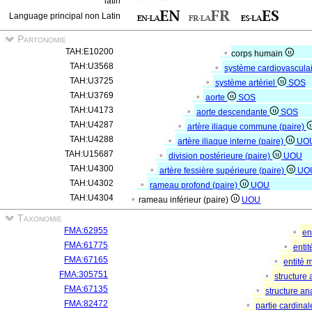
latin
Language principal non Latin
Partonomie
TAH:E10200
corps humain
TAH:U3568
système cardiovascula
TAH:U3725
système artériel
SOS
TAH:U3769
aorte
SOS
TAH:U4173
aorte descendante
SOS
TAH:U4287
artère iliaque commune (paire)
TAH:U4288
artère iliaque interne (paire)
UO
TAH:U15687
division postérieure (paire)
UOU
TAH:U4300
artère fessière supérieure (paire)
UO
TAH:U4302
rameau profond (paire)
UOU
TAH:U4304
rameau inférieur (paire)
UOU
Taxonomie
FMA:62955
en
FMA:61775
enti
FMA:67165
entité 
FMA:305751
structure
FMA:67135
structure a
FMA:82472
partie cardina