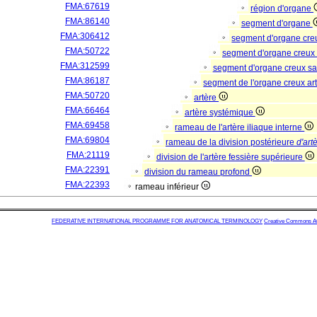
FMA:67619
région d'organe
FMA:86140
segment d'organe
FMA:306412
segment d'organe cre
FMA:50722
segment d'organe creux
FMA:312599
segment d'organe creux s
FMA:86187
segment de l'organe creux art
FMA:50720
artère
FMA:66464
artère systémique
FMA:69458
rameau de l'artère iliaque interne
FMA:69804
rameau de la division postérieure
d'art
FMA:21119
division de l'artère fessière supérieure
FMA:22391
division du rameau profond
FMA:22393
rameau inférieur
FEDERATIVE INTERNATIONAL PROGRAMME FOR ANATOMICAL TERMINOLOGY
Creative Commons Attr