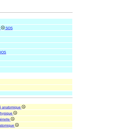
e
SOS
UOS
té anatomique
 physique
érielle
natomique