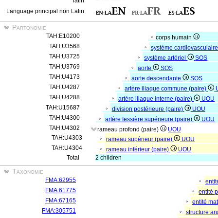
latin
Language principal non Latin
Partonomie
TAH:E10200
corps humain
TAH:U3568
système cardiovasculair
TAH:U3725
système artériel
SOS
TAH:U3769
aorte
SOS
TAH:U4173
aorte descendante
SOS
TAH:U4287
artère iliaque commune (paire)
TAH:U4288
artère iliaque interne (paire)
UOU
TAH:U15687
division postérieure (paire)
UOU
TAH:U4300
artère fessière supérieure (paire)
UOU
TAH:U4302
rameau profond (paire)
UOU
TAH:U4303
rameau supérieur (paire)
UOU
TAH:U4304
rameau inférieur (paire)
UOU
Total
2 children
Taxonomie
FMA:62955
enti
FMA:61775
entité
FMA:67165
entité mat
FMA:305751
structure a