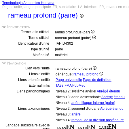
Terminologia Anatomica Humana
Page d'unité, langue principale: FR, subsidiaire: LA, interface: FR, travaux en cou
rameau profond (paire)
Identification
Terme latin officiel
ramus profundus (par)
Terme officiel
rameau profond (paire)
Identificateur d'unité
TAH:U4302
Type d'unité
paire
Matérialité
matériel
Navigation
Lien vers l'unité
rameau profond (paire)
Liens d'entité
générique:
rameau profond
Liens orientés entité
Page universelle
Page de définition
External links
TA98
FMA
PubMed
Liens partonomiques
Niveau 2: système artériel
Abrégé
étendu
Niveau 3: aorte descendante
Abrégé
étendu
Niveau 4:
artère iliaque interne (paire)
Liens taxonomiques
Niveau 2: segment d'organe
Abrégé
étendu
Niveau 3:
artère
Niveau 4:
rameau de la division postérieure
Langage subsidiaire avec le