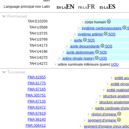
latin
Language principal non Latin
Partonomie
TAH:E10200
corps humain
TAH:U3568
système cardiovasculaire
TAH:U3725
système artériel
SOS
TAH:U3769
aorte
SOS
TAH:U4173
aorte descendante
SOS
TAH:U4196
aorte abdominale
SOS
TAH:U4270
artère rénale (paire)
UOS
TAH:U4272
artère surrénale inférieure (paire)
UOU
Taxonomie
FMA:62955
entité a
FMA:61775
entité phys
FMA:67165
entité matérie
FMA:305751
structure anato
FMA:67135
structure anatomi
FMA:82472
partie cardinale d'o
FMA:67619
région d'organe
FMA:86140
segment d'organe
FMA:306412
segment d'organe creux arb