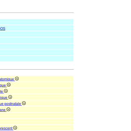
SOS
natomique
ique
lle
mique
que postnatale
rgane
orescent