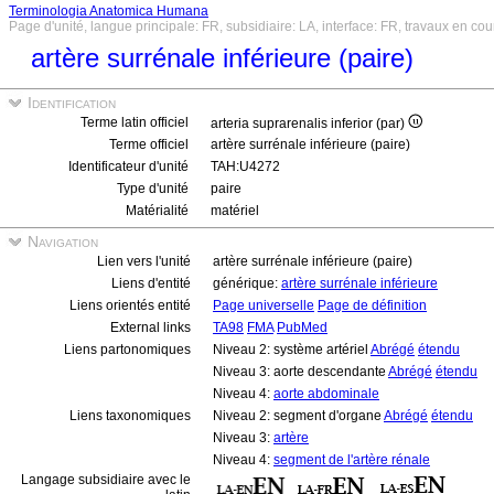
Terminologia Anatomica Humana
Page d'unité, langue principale: FR, subsidiaire: LA, interface: FR, travaux en cou
artère surrénale inférieure (paire)
Identification
Terme latin officiel
arteria suprarenalis inferior (par)
Terme officiel
artère surrénale inférieure (paire)
Identificateur d'unité
TAH:U4272
Type d'unité
paire
Matérialité
matériel
Navigation
Lien vers l'unité
artère surrénale inférieure (paire)
Liens d'entité
générique:
artère surrénale inférieure
Liens orientés entité
Page universelle
Page de définition
External links
TA98
FMA
PubMed
Liens partonomiques
Niveau 2: système artériel
Abrégé
étendu
Niveau 3: aorte descendante
Abrégé
étendu
Niveau 4:
aorte abdominale
Liens taxonomiques
Niveau 2: segment d'organe
Abrégé
étendu
Niveau 3:
artère
Niveau 4:
segment de l'artère rénale
Langage subsidiaire avec le