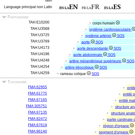
latin
Language principal non Latin
Partonomie
TAH:E10200
corps humain
TAH:U3568
système cardiovasculaire
TAH:U3725
système artériel
SOS
TAH:U3769
aorte
SOS
TAH:U4173
aorte descendante
SOS
TAH:U4196
aorte abdominale
SOS
TAH:U4248
artère mésentérique supérieure
SOS
TAH:U4254
artère iléocolique
SOS
TAH:U4259
rameau colique
SOS
Taxonomie
FMA:62955
enti
FMA:61775
entité
FMA:67165
entité mat
FMA:305751
structure a
FMA:67135
structure ana
FMA:82472
partie cardinale
FMA:67619
région d'organe
FMA:86140
segment d'organe