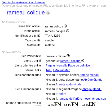
Terminologia Anatomica Humana
Page d'unité, langue principale: FR, subsidiaire: LA, interface: FR, travaux en cou
rameau colique
Identification
Terme latin officiel
ramus colicus
Terme officiel
rameau colique
Identificateur d'unité
TAH:U4259
Type d'unité
simple
Matérialité
matériel
Navigation
Lien vers l'unité
rameau colique
Liens d'entité
générique:
rameau colique
Liens orientés entité
Page universelle
Page de définition
External links
TA98
FMA
PubMed
Liens partonomiques
Niveau 2: système artériel
Abrégé
étendu
Niveau 3: aorte descendante
Abrégé
étendu
Niveau 4:
aorte abdominale
Liens taxonomiques
Niveau 2: segment d'organe
Abrégé
étendu
Niveau 3:
artère
Niveau 4:
rameau de l'artère mésentérique sup
Langage subsidiaire avec le