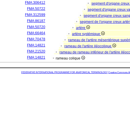
FMA:306412
segment d'organe creux
FMA:50722
segment d'organe creux va
FMA:312599
segment d'organe creux san
FMA:86187
segment de l'organe creux artér
FMA:50720
artère
FMA:66464
artère systémique
FMA:70478
rameau de l'artère mésentérique supé
FMA:14821
rameau de l'artère iléocolique
FMA:21520
rameau de rameau inférieur de l'artère iléoc
FMA:14821
rameau colique
FEDERATIVE INTERNATIONAL PROGRAMME FOR ANATOMICAL TERMINOLOGY
Creative Commons Attr