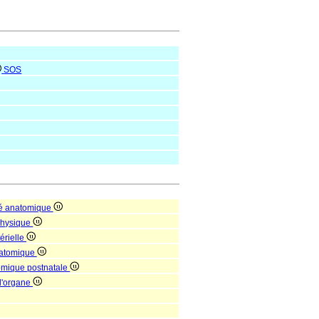
SOS
té anatomique
 physique
érielle
natomique
tomique postnatale
 d'organe