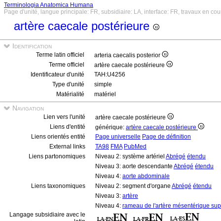
Terminologia Anatomica Humana
Page d'unité, langue principale: FR, subsidiaire: LA, interface: FR, travaux en cou
artère caecale postérieure
Identification
Terme latin officiel
arteria caecalis posterior
Terme officiel
artère caecale postérieure
Identificateur d'unité
TAH:U4256
Type d'unité
simple
Matérialité
matériel
Navigation
Lien vers l'unité
artère caecale postérieure
Liens d'entité
générique:
artère caecale postérieure
Liens orientés entité
Page universelle
Page de définition
External links
TA98
FMA
PubMed
Liens partonomiques
Niveau 2: système artériel
Abrégé
étendu
Niveau 3: aorte descendante
Abrégé
étendu
Niveau 4:
aorte abdominale
Liens taxonomiques
Niveau 2: segment d'organe
Abrégé
étendu
Niveau 3:
artère
Niveau 4:
rameau de l'artère mésentérique sup
Langage subsidiaire avec le