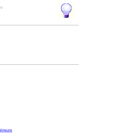
rs
érieure