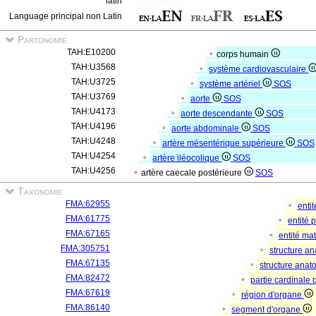
latin
Language principal non Latin
Partonomie
TAH:E10200
corps humain
TAH:U3568
système cardiovasculaire
TAH:U3725
système artériel
SOS
TAH:U3769
aorte
SOS
TAH:U4173
aorte descendante
SOS
TAH:U4196
aorte abdominale
SOS
TAH:U4248
artère mésentérique supérieure
SOS
TAH:U4254
artère iléocolique
SOS
TAH:U4256
artère caecale postérieure
SOS
Taxonomie
FMA:62955
enti
FMA:61775
entité
FMA:67165
entité mat
FMA:305751
structure a
FMA:67135
structure ana
FMA:82472
partie cardinale
FMA:67619
région d'organe
FMA:86140
segment d'organe