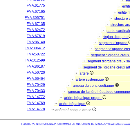
en
FMA:61775
enti
FMA:67165
entité 
FMA:305751
structure
FMA:67135
structure a
FMA:82472
partie cardina
FMA:67619
région d'organe
FMA:86140
segment d'organe
FMA:306412
segment d'organe cre
FMA:50722
segment d'organe creux
FMA:312599
segment d'organe creux s
FMA:86187
segment de l'organe creux art
FMA:50720
artère
FMA:66464
artère systémique
FMA:70429
rameau du tronc coeliaque
FMA:70433
rameau de l'artère hépatique commun
FMA:14772
artère hépatique propre
FMA:14769
artère hépatique
FMA:14778
artère hépatique droite
FEDERATIVE INTERNATIONAL PROGRAMME FOR ANATOMICAL TERMINOLOGY
Creative Commons Attr