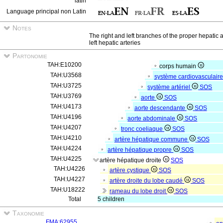
latin
Language principal non Latin
Notes
The right and left branches of the proper hepatic 
left hepatic arteries
Partonomie
TAH:E10200
corps humain
TAH:U3568
système cardiovasculair
TAH:U3725
système artériel
SOS
TAH:U3769
aorte
SOS
TAH:U4173
aorte descendante
SOS
TAH:U4196
aorte abdominale
SOS
TAH:U4207
tronc coeliaque
SOS
TAH:U4210
artère hépatique commune
SOS
TAH:U4224
artère hépatique propre
SOS
TAH:U4225
artère hépatique droite
SOS
TAH:U4226
artère cystique
SOS
TAH:U4227
artère droite du lobe caudé
SOS
TAH:U18222
rameau du lobe droit
SOS
Total
5 children
Taxonomie
FMA:62955