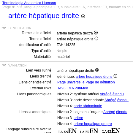
Terminologia Anatomica Humana
Page d'unité, langue principale: FR, subsidiaire: LA, interface: FR, travaux en cou
artère hépatique droite
Identification
Terme latin officiel
arteria hepatica dextra
Terme officiel
artère hépatique droite
Identificateur d'unité
TAH:U4225
Type d'unité
simple
Matérialité
matériel
Navigation
Lien vers l'unité
artère hépatique droite
Liens d'entité
générique:
artère hépatique droite
Liens orientés entité
Page universelle
Page de définition
External links
TA98
FMA
PubMed
Liens partonomiques
Niveau 2: système artériel
Abrégé
étendu
Niveau 3: aorte descendante
Abrégé
étendu
Niveau 4:
aorte abdominale
Liens taxonomiques
Niveau 2: segment d'organe
Abrégé
étendu
Niveau 3:
artère
Niveau 4:
artère hépatique propre
Langage subsidiaire avec le