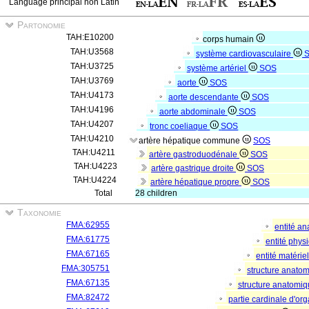
Language principal non Latin
Partonomie
TAH:E10200
corps humain
TAH:U3568
système cardiovasculaire
TAH:U3725
système artériel
SOS
TAH:U3769
aorte
SOS
TAH:U4173
aorte descendante
SOS
TAH:U4196
aorte abdominale
SOS
TAH:U4207
tronc coeliaque
SOS
TAH:U4210
artère hépatique commune
SOS
TAH:U4211
artère gastroduodénale
SOS
TAH:U4223
artère gastrique droite
SOS
TAH:U4224
artère hépatique propre
SOS
Total
28 children
Taxonomie
FMA:62955
entité a
FMA:61775
entité phys
FMA:67165
entité matérie
FMA:305751
structure anato
FMA:67135
structure anatomi
FMA:82472
partie cardinale d'o