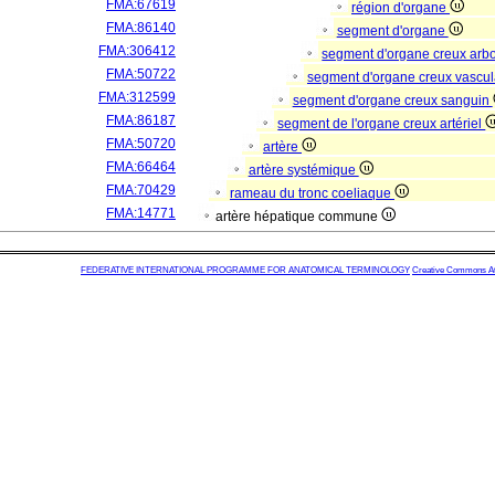
FMA:67619
région d'organe
FMA:86140
segment d'organe
FMA:306412
segment d'organe creux arb
FMA:50722
segment d'organe creux vascul
FMA:312599
segment d'organe creux sanguin
FMA:86187
segment de l'organe creux artériel
FMA:50720
artère
FMA:66464
artère systémique
FMA:70429
rameau du tronc coeliaque
FMA:14771
artère hépatique commune
FEDERATIVE INTERNATIONAL PROGRAMME FOR ANATOMICAL TERMINOLOGY
Creative Commons Attr