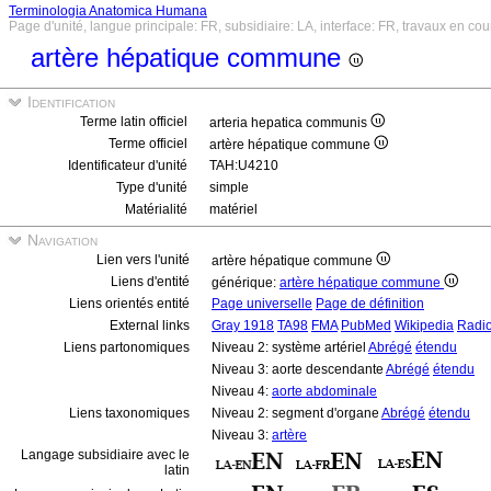
Terminologia Anatomica Humana
Page d'unité, langue principale: FR, subsidiaire: LA, interface: FR, travaux en cou
artère hépatique commune
Identification
Terme latin officiel
arteria hepatica communis
Terme officiel
artère hépatique commune
Identificateur d'unité
TAH:U4210
Type d'unité
simple
Matérialité
matériel
Navigation
Lien vers l'unité
artère hépatique commune
Liens d'entité
générique:
artère hépatique commune
Liens orientés entité
Page universelle
Page de définition
External links
Gray 1918
TA98
FMA
PubMed
Wikipedia
Radi
Liens partonomiques
Niveau 2: système artériel
Abrégé
étendu
Niveau 3: aorte descendante
Abrégé
étendu
Niveau 4:
aorte abdominale
Liens taxonomiques
Niveau 2: segment d'organe
Abrégé
étendu
Niveau 3:
artère
Langage subsidiaire avec le
latin