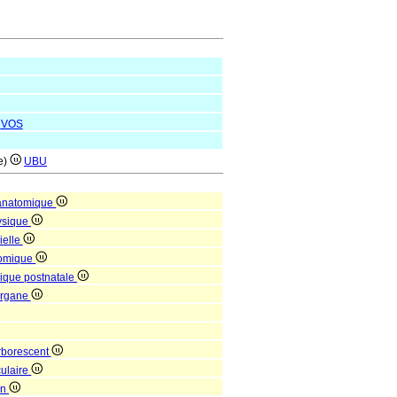
VOS
re)
UBU
 anatomique
hysique
ielle
tomique
mique postnatale
'organe
rborescent
culaire
in