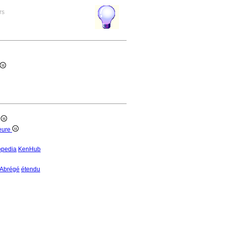
rs
)
ieure
opedia
KenHub
Abrégé
étendu