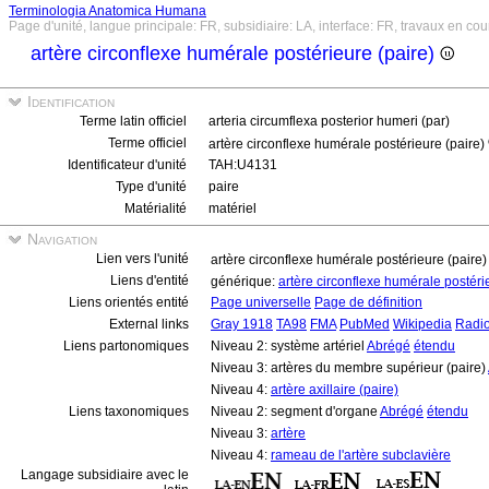
Terminologia Anatomica Humana
Page d'unité, langue principale: FR, subsidiaire: LA, interface: FR, travaux en cou
artère circonflexe humérale postérieure (paire)
Identification
Terme latin officiel
arteria circumflexa posterior humeri (par)
Terme officiel
artère circonflexe humérale postérieure (paire)
Identificateur d'unité
TAH:U4131
Type d'unité
paire
Matérialité
matériel
Navigation
Lien vers l'unité
artère circonflexe humérale postérieure (paire
Liens d'entité
générique:
artère circonflexe humérale postér
Liens orientés entité
Page universelle
Page de définition
External links
Gray 1918
TA98
FMA
PubMed
Wikipedia
Radi
Liens partonomiques
Niveau 2: système artériel
Abrégé
étendu
Niveau 3: artères du membre supérieur (paire)
Niveau 4:
artère axillaire (paire)
Liens taxonomiques
Niveau 2: segment d'organe
Abrégé
étendu
Niveau 3:
artère
Niveau 4:
rameau de l'artère subclavière
Langage subsidiaire avec le