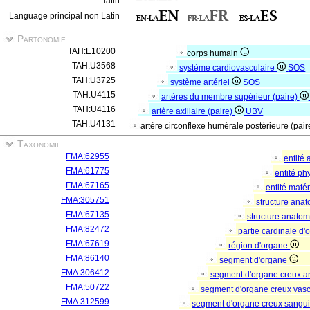
latin
Language principal non Latin
Partonomie
TAH:E10200
corps humain
TAH:U3568
système cardiovasculaire
SOS
TAH:U3725
système artériel
SOS
TAH:U4115
artères du membre supérieur (paire)
TAH:U4116
artère axillaire (paire)
UBV
TAH:U4131
artère circonflexe humérale postérieure (pai
Taxonomie
FMA:62955
entité
FMA:61775
entité p
FMA:67165
entité matér
FMA:305751
structure ana
FMA:67135
structure anato
FMA:82472
partie cardinale d
FMA:67619
région d'organe
FMA:86140
segment d'organe
FMA:306412
segment d'organe creux a
FMA:50722
segment d'organe creux vas
FMA:312599
segment d'organe creux sangu