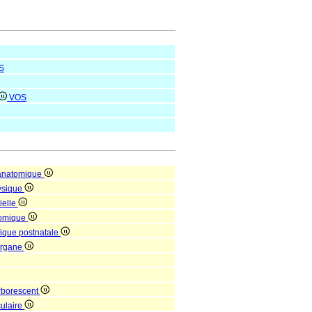
S
VOS
 anatomique
hysique
ielle
tomique
mique postnatale
'organe
rborescent
culaire