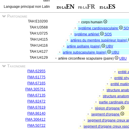
latin
Language principal non Latin
Partonomie
TAH:E10200
corps humain
TAH:U3568
système cardiovasculaire
SO
TAH:U3725
système artériel
SOS
TAH:U4115
artères du membre supérieur (paire)
TAH:U4116
artère axillaire (paire)
UBV
TAH:U4127
artère subscapulaire (paire)
UBU
TAH:U4129
artère circonflexe scapulaire (paire)
UBU
Taxonomie
FMA:62955
entité
FMA:61775
entité p
FMA:67165
entité matér
FMA:305751
structure ana
FMA:67135
structure anato
FMA:82472
partie cardinale d
FMA:67619
région d'organe
FMA:86140
segment d'organe
FMA:306412
segment d'organe creux a
FMA:50722
segment d'organe creux vas