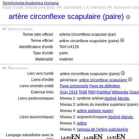
Terminologia Anatomica Humana
Page d'unité, langue principale: FR, subsidiaire: LA, interface: FR, travaux en cou
artère circonflexe scapulaire (paire)
Identification
Terme latin officiel
arteria circumflexa scapulae (par)
Terme officiel
artère circonflexe scapulaire (paire)
Identificateur d'unité
TAH:U4129
Type d'unité
paire
Matérialité
matériel
Navigation
Lien vers l'unité
artère circonflexe scapulaire (paire)
Liens d'entité
générique:
artère circonflexe scapulaire
Liens orientés entité
Page universelle
Page de définition
External links
Gray 1918
TA98
FMA
PubMed
Wikipedia
Scien
Liens partonomiques
Niveau 2: système artériel
Abrégé
étendu
Niveau 3: artères du membre supérieur (paire)
Niveau 4:
artère axillaire (paire)
Liens taxonomiques
Niveau 2: segment d'organe
Abrégé
étendu
Niveau 3:
artère
Niveau 4:
rameau de l'artère subclavière
Langage subsidiaire avec le