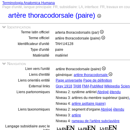
Terminologia Anatomica Humana
Page d'unité, langue principale: FR, subsidiaire: LA, interface: FR, travaux en cou
artère thoracodorsale (paire)
Identification
Terme latin officiel
arteria thoracodorsalis (par)
Terme officiel
artère thoracodorsale (paire)
Identificateur d'unité
TAH:U4128
Type d'unité
paire
Matérialité
matériel
Navigation
Lien vers l'unité
artère thoracodorsale (paire)
Liens d'entité
générique:
artère thoracodorsale
Liens orientés entité
Page universelle
Page de définition
External links
Gray 1918
TA98
FMA
PubMed
Wikipedia
Scien
Liens partonomiques
Niveau 2: système artériel
Abrégé
étendu
Niveau 3: artères du membre supérieur (paire)
Niveau 4:
artère axillaire (paire)
Liens taxonomiques
Niveau 2: segment d'organe
Abrégé
étendu
Niveau 3:
artère
Niveau 4:
rameau de l'artère subclavière
Langage subsidiaire avec le