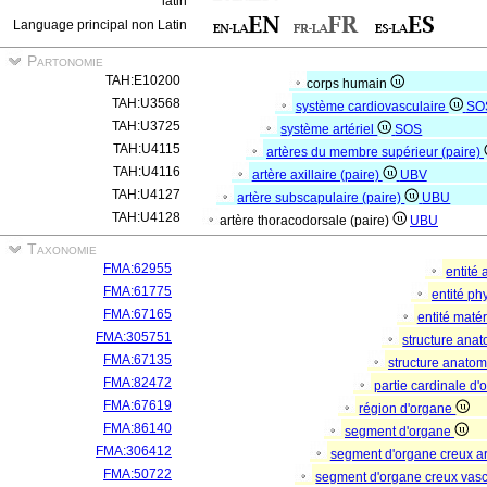
latin
Language principal non Latin
Partonomie
TAH:E10200
corps humain
TAH:U3568
système cardiovasculaire
SO
TAH:U3725
système artériel
SOS
TAH:U4115
artères du membre supérieur (paire)
TAH:U4116
artère axillaire (paire)
UBV
TAH:U4127
artère subscapulaire (paire)
UBU
TAH:U4128
artère thoracodorsale (paire)
UBU
Taxonomie
FMA:62955
entité
FMA:61775
entité p
FMA:67165
entité matér
FMA:305751
structure ana
FMA:67135
structure anato
FMA:82472
partie cardinale d
FMA:67619
région d'organe
FMA:86140
segment d'organe
FMA:306412
segment d'organe creux a
FMA:50722
segment d'organe creux vas