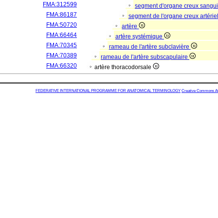
FMA:312599
segment d'organe creux sangu
FMA:86187
segment de l'organe creux artérie
FMA:50720
artère
FMA:66464
artère systémique
FMA:70345
rameau de l'artère subclavière
FMA:70389
rameau de l'artère subscapulaire
FMA:66320
artère thoracodorsale
FEDERATIVE INTERNATIONAL PROGRAMME FOR ANATOMICAL TERMINOLOGY
Creative Commons Attr