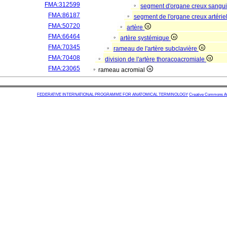
FMA:312599
segment d'organe creux sangu
FMA:86187
segment de l'organe creux artérie
FMA:50720
artère
FMA:66464
artère systémique
FMA:70345
rameau de l'artère subclavière
FMA:70408
division de l'artère thoracoacromiale
FMA:23065
rameau acromial
FEDERATIVE INTERNATIONAL PROGRAMME FOR ANATOMICAL TERMINOLOGY
Creative Commons Attr