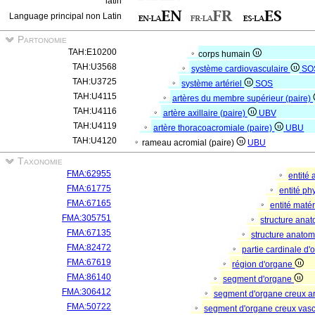
latin
Language principal non Latin
Partonomie
TAH:E10200
corps humain
TAH:U3568
système cardiovasculaire
SO
TAH:U3725
système artériel
SOS
TAH:U4115
artères du membre supérieur (paire)
TAH:U4116
artère axillaire (paire)
UBV
TAH:U4119
artère thoracoacromiale (paire)
UBU
TAH:U4120
rameau acromial (paire)
UBU
Taxonomie
FMA:62955
entité
FMA:61775
entité p
FMA:67165
entité matér
FMA:305751
structure ana
FMA:67135
structure anato
FMA:82472
partie cardinale d
FMA:67619
région d'organe
FMA:86140
segment d'organe
FMA:306412
segment d'organe creux a
FMA:50722
segment d'organe creux vas