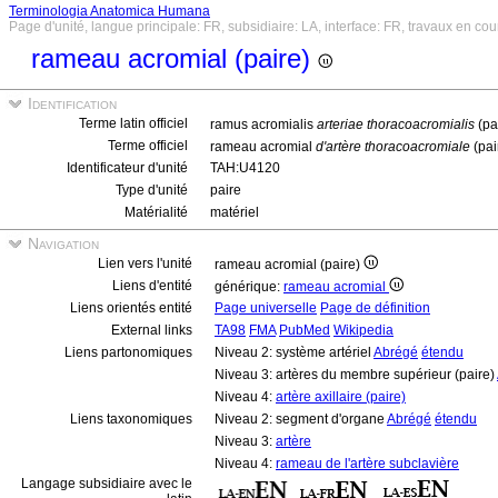
Terminologia Anatomica Humana
Page d'unité, langue principale: FR, subsidiaire: LA, interface: FR, travaux en cou
rameau acromial (paire)
Identification
Terme latin officiel
ramus acromialis
arteriae thoracoacromialis
(pa
Terme officiel
rameau acromial
d'artère thoracoacromiale
(pai
Identificateur d'unité
TAH:U4120
Type d'unité
paire
Matérialité
matériel
Navigation
Lien vers l'unité
rameau acromial (paire)
Liens d'entité
générique:
rameau acromial
Liens orientés entité
Page universelle
Page de définition
External links
TA98
FMA
PubMed
Wikipedia
Liens partonomiques
Niveau 2: système artériel
Abrégé
étendu
Niveau 3: artères du membre supérieur (paire)
Niveau 4:
artère axillaire (paire)
Liens taxonomiques
Niveau 2: segment d'organe
Abrégé
étendu
Niveau 3:
artère
Niveau 4:
rameau de l'artère subclavière
Langage subsidiaire avec le