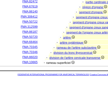
FMA:82472
partie cardinale
FMA:67619
région d'organe
FMA:86140
segment d'organe
FMA:306412
segment d'organe creux
FMA:50722
segment d'organe creux va
FMA:312599
segment d'organe creux san
FMA:86187
segment de l'organe creux artér
FMA:50720
artère
FMA:66464
artère systémique
FMA:70345
rameau de l'artère subclavière
FMA:70346
division du tronc thyrocervical
FMA:86020
division de l'artère cervicale transverse
FMA:10665
rameau superficiel
FEDERATIVE INTERNATIONAL PROGRAMME FOR ANATOMICAL TERMINOLOGY
Creative Commons Attr