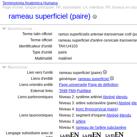
Terminologia Anatomica Humana
Page d'unité, langue principale: FR, subsidiaire: LA, interface: FR, travaux en cou
rameau superficiel (paire)
Identification
Terme latin officiel
ramus superficialis
arteriae transversae colli
(p
Terme officiel
rameau superficiel
d'artère cervicale transverse
Identificateur d'unité
TAH:U4103
Type d'unité
paire
Matérialité
matériel
Navigation
Lien vers l'unité
rameau superficiel (paire)
Liens d'entité
générique:
rameau superficiel
Liens orientés entité
Page universelle
Page de définition
External links
TA98
FMA
PubMed
Liens partonomiques
Niveau 2: système artériel
Abrégé
étendu
Niveau 3: artère subclavière (paire)
Abrégé
ét
Niveau 4:
tronc thyrocervical (paire)
Liens taxonomiques
Niveau 2: segment d'organe
Abrégé
étendu
Niveau 3:
artère
Niveau 4:
rameau de l'artère subclavière
Langage subsidiaire avec le