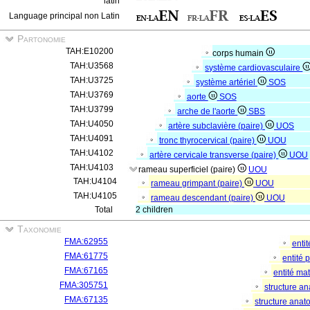
latin
Language principal non Latin
Partonomie
TAH:E10200
corps humain
TAH:U3568
système cardiovasculaire
TAH:U3725
système artériel
SOS
TAH:U3769
aorte
SOS
TAH:U3799
arche de l'aorte
SBS
TAH:U4050
artère subclavière (paire)
UOS
TAH:U4091
tronc thyrocervical (paire)
UOU
TAH:U4102
artère cervicale transverse (paire)
UOU
TAH:U4103
rameau superficiel (paire)
UOU
TAH:U4104
rameau grimpant (paire)
UOU
TAH:U4105
rameau descendant (paire)
UOU
Total
2 children
Taxonomie
FMA:62955
enti
FMA:61775
entité
FMA:67165
entité mat
FMA:305751
structure a
FMA:67135
structure ana