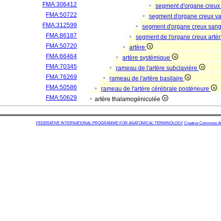
FMA:306412
segment d'organe creux
FMA:50722
segment d'organe creux va
FMA:312599
segment d'organe creux san
FMA:86187
segment de l'organe creux artér
FMA:50720
artère
FMA:66464
artère systémique
FMA:70345
rameau de l'artère subclavière
FMA:76269
rameau de l'artère basilaire
FMA:50586
rameau de l'artère cérébrale postérieure
FMA:50629
artère thalamogéniculée
FEDERATIVE INTERNATIONAL PROGRAMME FOR ANATOMICAL TERMINOLOGY
Creative Commons Attr