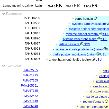
latin
Language principal non Latin
Partonomie
TAH:E10200
corps humain
TAH:U3568
système cardiovasculaire
TAH:U10381
système artériel cérébrospina
TAH:U3947
système artériel cérébral
SO
TAH:U8890
système vertébrobasilaire
SOS
TAH:U4027
artère basilaire
SOS
TAH:U4028
artère cérébrale postérieure (paire)
TAH:U4034
partie postcommunicante (paire)
UBU
TAH:U4036
artère thalamogéniculée (paire)
UBU
Taxonomie
FMA:62955
enti
FMA:61775
entité
FMA:67165
entité mat
FMA:305751
structure a
FMA:67135
structure ana
FMA:82472
partie cardinale
FMA:67619
région d'organe
FMA:86140
segment d'organe