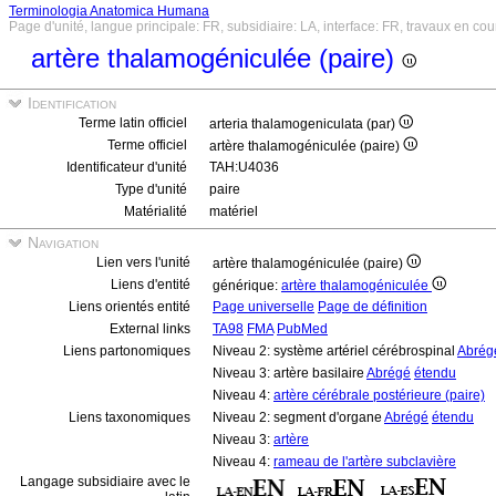
Terminologia Anatomica Humana
Page d'unité, langue principale: FR, subsidiaire: LA, interface: FR, travaux en cou
artère thalamogéniculée (paire)
Identification
Terme latin officiel
arteria thalamogeniculata (par)
Terme officiel
artère thalamogéniculée (paire)
Identificateur d'unité
TAH:U4036
Type d'unité
paire
Matérialité
matériel
Navigation
Lien vers l'unité
artère thalamogéniculée (paire)
Liens d'entité
générique:
artère thalamogéniculée
Liens orientés entité
Page universelle
Page de définition
External links
TA98
FMA
PubMed
Liens partonomiques
Niveau 2: système artériel cérébrospinal
Abrég
Niveau 3: artère basilaire
Abrégé
étendu
Niveau 4:
artère cérébrale postérieure (paire)
Liens taxonomiques
Niveau 2: segment d'organe
Abrégé
étendu
Niveau 3:
artère
Niveau 4:
rameau de l'artère subclavière
Langage subsidiaire avec le