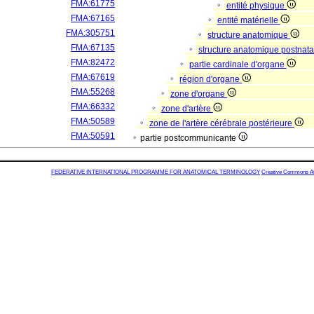
FMA:61775
entité physique
FMA:67165
entité matérielle
FMA:305751
structure anatomique
FMA:67135
structure anatomique postnat
FMA:82472
partie cardinale d'organe
FMA:67619
région d'organe
FMA:55268
zone d'organe
FMA:66332
zone d'artère
FMA:50589
zone de l'artère cérébrale postérieure
FMA:50591
partie postcommunicante
FEDERATIVE INTERNATIONAL PROGRAMME FOR ANATOMICAL TERMINOLOGY
Creative Commons Attr