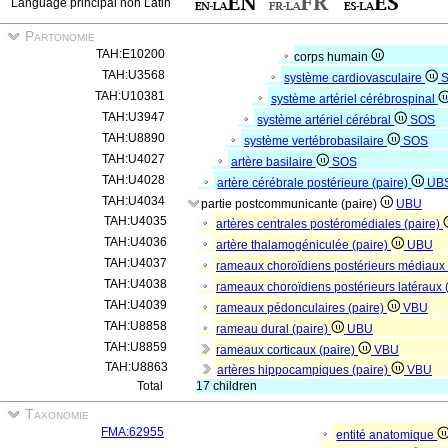
Language principal non Latin
Partonomie
TAH:E10200
corps humain
TAH:U3568
système cardiovasculaire
TAH:U10381
système artériel cérébrospinal
TAH:U3947
système artériel cérébral
SOS
TAH:U8890
système vertébrobasilaire
SOS
TAH:U4027
artère basilaire
SOS
TAH:U4028
artère cérébrale postérieure (paire)
UB
TAH:U4034
partie postcommunicante (paire)
UBU
TAH:U4035
artères centrales postéromédiales (paire)
TAH:U4036
artère thalamogéniculée (paire)
UBU
TAH:U4037
rameaux choroïdiens postérieurs médiaux 
TAH:U4038
rameaux choroïdiens postérieurs latéraux 
TAH:U4039
rameaux pédonculaires (paire)
VBU
TAH:U8858
rameau dural (paire)
UBU
TAH:U8859
rameaux corticaux (paire)
VBU
TAH:U8863
artères hippocampiques (paire)
VBU
Total
17 children
Taxonomie
FMA:62955
entité anatomique