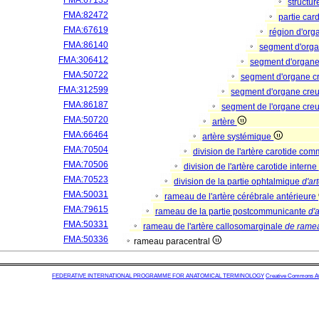
FMA:67135
structu
FMA:82472
partie car
FMA:67619
région d'or
FMA:86140
segment d'org
FMA:306412
segment d'organe
FMA:50722
segment d'organe c
FMA:312599
segment d'organe cre
FMA:86187
segment de l'organe creu
FMA:50720
artère
FMA:66464
artère systémique
FMA:70504
division de l'artère carotide c
FMA:70506
division de l'artère carotide interne
FMA:70523
division de la partie ophtalmique
d'ar
FMA:50031
rameau de l'artère cérébrale antérieure
FMA:79615
rameau de la partie postcommunicante
d'
FMA:50331
rameau de l'artère callosomarginale
de ramea
FMA:50336
rameau paracentral
FEDERATIVE INTERNATIONAL PROGRAMME FOR ANATOMICAL TERMINOLOGY
Creative Commons Attr