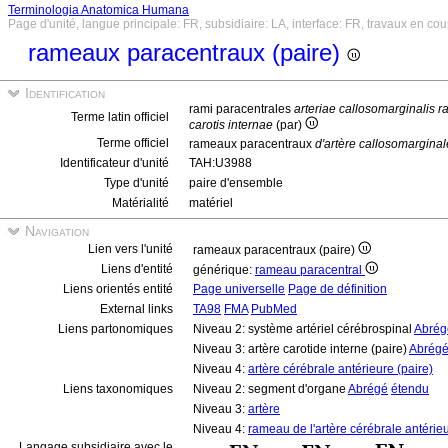
Terminologia Anatomica Humana
Page d'unité, langue principale: FR, subsidiaire: LA, interface: FR, travaux en cou
rameaux paracentraux (paire)
Identification
rami paracentrales
arteriae callosomarginalis r
Terme latin officiel
carotis internae
(par)
Terme officiel
rameaux paracentraux
d'artère callosomarginal
Identificateur d'unité
TAH:U3988
Type d'unité
paire d'ensemble
Matérialité
matériel
Navigation
Lien vers l'unité
rameaux paracentraux (paire)
Liens d'entité
générique:
rameau paracentral
Liens orientés entité
Page universelle
Page de définition
External links
TA98
FMA
PubMed
Liens partonomiques
Niveau 2: système artériel cérébrospinal
Abrég
Niveau 3: artère carotide interne (paire)
Abrég
Niveau 4:
artère cérébrale antérieure (paire)
Liens taxonomiques
Niveau 2: segment d'organe
Abrégé
étendu
Niveau 3:
artère
Niveau 4:
rameau de l'artère cérébrale antérie
Langage subsidiaire avec le