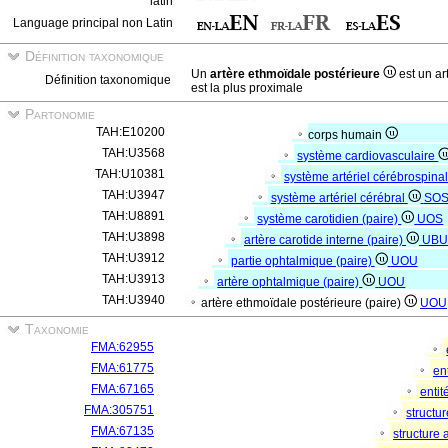
latin
Language principal non Latin
Définition taxonomique
Un
artère ethmoïdale postérieure
est un ar
Définition taxonomique
est la plus proximale
Partonomie
TAH:E10200
corps humain
TAH:U3568
système cardiovasculaire
TAH:U10381
système artériel cérébrospina
TAH:U3947
système artériel cérébral
SO
TAH:U8891
système carotidien (paire)
UOS
TAH:U3898
artère carotide interne (paire)
UBU
TAH:U3912
partie ophtalmique (paire)
UOU
TAH:U3913
artère ophtalmique (paire)
UOU
TAH:U3940
artère ethmoïdale postérieure (paire)
UOU
Taxonomie
FMA:62955
FMA:61775
en
FMA:67165
entit
FMA:305751
structu
FMA:67135
structure