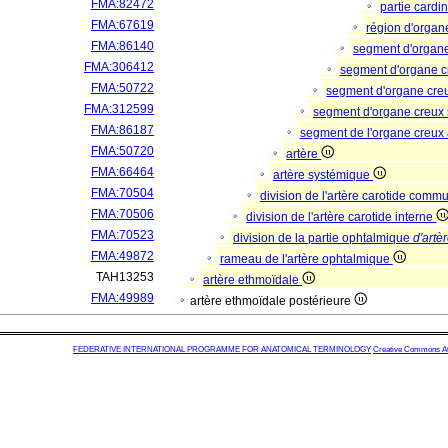
FMA:82472
partie cardi
FMA:67619
région d'orga
FMA:86140
segment d'organ
FMA:306412
segment d'organe c
FMA:50722
segment d'organe cre
FMA:312599
segment d'organe creux
FMA:86187
segment de l'organe creux 
FMA:50720
artère
FMA:66464
artère systémique
FMA:70504
division de l'artère carotide com
FMA:70506
division de l'artère carotide interne
FMA:70523
division de la partie ophtalmique
d'artè
FMA:49872
rameau de l'artère ophtalmique
TAH13253
artère ethmoïdale
FMA:49989
artère ethmoïdale postérieure
FEDERATIVE INTERNATIONAL PROGRAMME FOR ANATOMICAL TERMINOLOGY
Creative Commons Attr