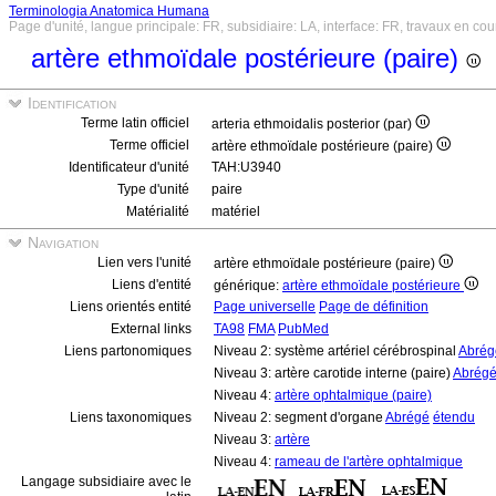
Terminologia Anatomica Humana
Page d'unité, langue principale: FR, subsidiaire: LA, interface: FR, travaux en cou
artère ethmoïdale postérieure (paire)
Identification
Terme latin officiel
arteria ethmoidalis posterior (par)
Terme officiel
artère ethmoïdale postérieure (paire)
Identificateur d'unité
TAH:U3940
Type d'unité
paire
Matérialité
matériel
Navigation
Lien vers l'unité
artère ethmoïdale postérieure (paire)
Liens d'entité
générique:
artère ethmoïdale postérieure
Liens orientés entité
Page universelle
Page de définition
External links
TA98
FMA
PubMed
Liens partonomiques
Niveau 2: système artériel cérébrospinal
Abrég
Niveau 3: artère carotide interne (paire)
Abrég
Niveau 4:
artère ophtalmique (paire)
Liens taxonomiques
Niveau 2: segment d'organe
Abrégé
étendu
Niveau 3:
artère
Niveau 4:
rameau de l'artère ophtalmique
Langage subsidiaire avec le