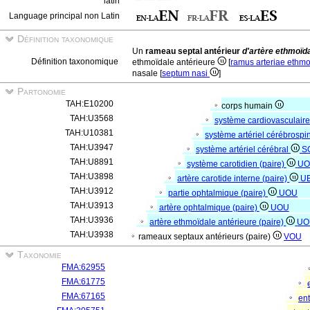
latin
Language principal non Latin
Définition taxonomique
Un
rameau septal antérieur
d'artère ethmoïd
Définition taxonomique
ethmoïdale antérieure
[
ramus arteriae ethmoi
nasale [
septum nasi
]
Partonomie
TAH:E10200
corps humain
TAH:U3568
système cardiovasculair
TAH:U10381
système artériel cérébrospi
TAH:U3947
système artériel cérébral
S
TAH:U8891
système carotidien (paire)
UO
TAH:U3898
artère carotide interne (paire)
U
TAH:U3912
partie ophtalmique (paire)
UOU
TAH:U3913
artère ophtalmique (paire)
UOU
TAH:U3936
artère ethmoïdale antérieure (paire)
UO
TAH:U3938
rameaux septaux antérieurs (paire)
VOU
Taxonomie
FMA:62955
FMA:61775
FMA:67165
ent