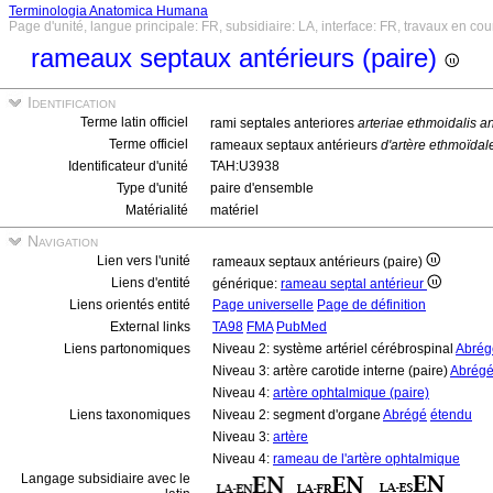
Terminologia Anatomica Humana
Page d'unité, langue principale: FR, subsidiaire: LA, interface: FR, travaux en cou
rameaux septaux antérieurs (paire)
Identification
Terme latin officiel
rami septales anteriores
arteriae ethmoidalis an
Terme officiel
rameaux septaux antérieurs
d'artère ethmoïdal
Identificateur d'unité
TAH:U3938
Type d'unité
paire d'ensemble
Matérialité
matériel
Navigation
Lien vers l'unité
rameaux septaux antérieurs (paire)
Liens d'entité
générique:
rameau septal antérieur
Liens orientés entité
Page universelle
Page de définition
External links
TA98
FMA
PubMed
Liens partonomiques
Niveau 2: système artériel cérébrospinal
Abrég
Niveau 3: artère carotide interne (paire)
Abrég
Niveau 4:
artère ophtalmique (paire)
Liens taxonomiques
Niveau 2: segment d'organe
Abrégé
étendu
Niveau 3:
artère
Niveau 4:
rameau de l'artère ophtalmique
Langage subsidiaire avec le