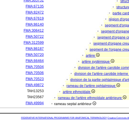
FMA:305751
struc
FMA:67135
structu
FMA:82472
partie car
FMA:67619
région d'or
FMA:86140
segment d'org
FMA:306412
segment d'organe
FMA:50722
segment d'organe c
FMA:312599
segment d'organe cre
FMA:86187
segment de l'organe creu
FMA:50720
artère
FMA:66464
artère systémique
FMA:70504
division de l'artère carotide c
FMA:70506
division de l'artère carotide interne
FMA:70523
division de la partie ophtalmique
d'ar
FMA:49872
rameau de l'artère ophtalmique
TAH13253
artère ethmoïdale
TAH23567
rameau de l'artère ethmoïdale antérieure
FMA:49994
rameau septal antérieur
FEDERATIVE INTERNATIONAL PROGRAMME FOR ANATOMICAL TERMINOLOGY
Creative Commons Attr