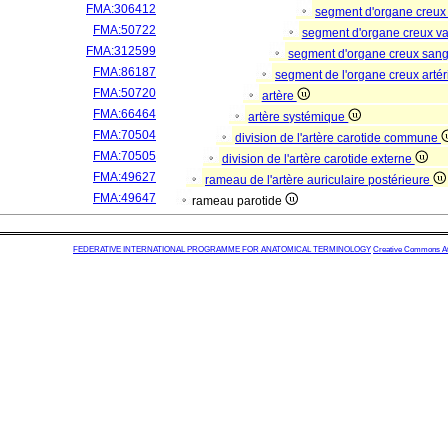
FMA:306412
segment d'organe creux
FMA:50722
segment d'organe creux va
FMA:312599
segment d'organe creux san
FMA:86187
segment de l'organe creux artér
FMA:50720
artère
FMA:66464
artère systémique
FMA:70504
division de l'artère carotide commune
FMA:70505
division de l'artère carotide externe
FMA:49627
rameau de l'artère auriculaire postérieure
FMA:49647
rameau parotide
FEDERATIVE INTERNATIONAL PROGRAMME FOR ANATOMICAL TERMINOLOGY
Creative Commons Attr