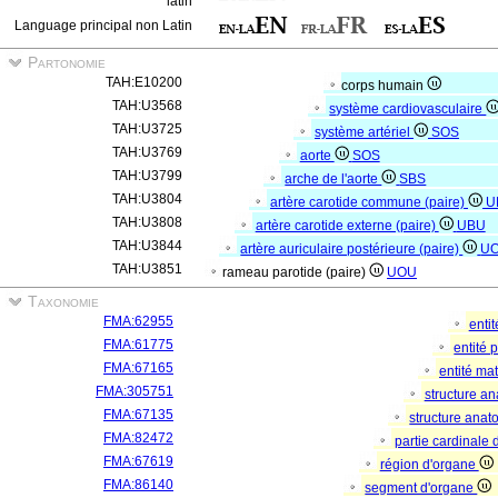
latin
Language principal non Latin
Partonomie
TAH:E10200
corps humain
TAH:U3568
système cardiovasculaire
TAH:U3725
système artériel
SOS
TAH:U3769
aorte
SOS
TAH:U3799
arche de l'aorte
SBS
TAH:U3804
artère carotide commune (paire)
U
TAH:U3808
artère carotide externe (paire)
UBU
TAH:U3844
artère auriculaire postérieure (paire)
U
TAH:U3851
rameau parotide (paire)
UOU
Taxonomie
FMA:62955
enti
FMA:61775
entité
FMA:67165
entité mat
FMA:305751
structure a
FMA:67135
structure ana
FMA:82472
partie cardinale
FMA:67619
région d'organe
FMA:86140
segment d'organe