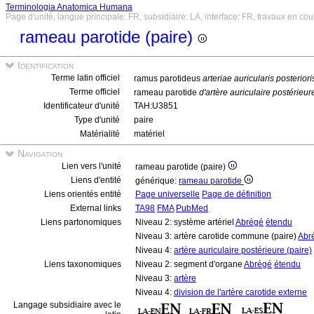
Terminologia Anatomica Humana
Page d'unité, langue principale: FR, subsidiaire: LA, interface: FR, travaux en cou
rameau parotide (paire)
Identification
Terme latin officiel
ramus parotideus
arteriae auricularis posteriori
Terme officiel
rameau parotide
d'artère auriculaire postérieur
Identificateur d'unité
TAH:U3851
Type d'unité
paire
Matérialité
matériel
Navigation
Lien vers l'unité
rameau parotide (paire)
Liens d'entité
générique:
rameau parotide
Liens orientés entité
Page universelle
Page de définition
External links
TA98
FMA
PubMed
Liens partonomiques
Niveau 2: système artériel
Abrégé
étendu
Niveau 3: artère carotide commune (paire)
Abr
Niveau 4:
artère auriculaire postérieure (paire)
Liens taxonomiques
Niveau 2: segment d'organe
Abrégé
étendu
Niveau 3:
artère
Niveau 4:
division de l'artère carotide externe
Langage subsidiaire avec le