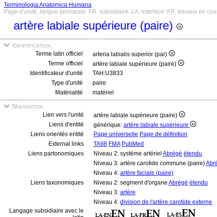
Terminologia Anatomica Humana
Page d'unité, langue principale: FR, subsidiaire: LA, interface: FR, travaux en cou
artère labiale supérieure (paire)
Identification
Terme latin officiel
arteria labialis superior (par)
Terme officiel
artère labiale supérieure (paire)
Identificateur d'unité
TAH:U3833
Type d'unité
paire
Matérialité
matériel
Navigation
Lien vers l'unité
artère labiale supérieure (paire)
Liens d'entité
générique:
artère labiale supérieure
Liens orientés entité
Page universelle
Page de définition
External links
TA98
FMA
PubMed
Liens partonomiques
Niveau 2: système artériel
Abrégé
étendu
Niveau 3: artère carotide commune (paire)
Abr
Niveau 4:
artère faciale (paire)
Liens taxonomiques
Niveau 2: segment d'organe
Abrégé
étendu
Niveau 3:
artère
Niveau 4:
division de l'artère carotide externe
Langage subsidiaire avec le