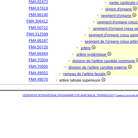
FMA:82472
partie cardinale
FMA:67619
région d'organe
FMA:86140
segment d'organe
FMA:306412
segment d'organe creux
FMA:50722
segment d'organe creux va
FMA:312599
segment d'organe creux san
FMA:86187
segment de l'organe creux artér
FMA:50720
artère
FMA:66464
artère systémique
FMA:70504
division de l'artère carotide commune
FMA:70505
division de l'artère carotide externe
FMA:49552
rameau de l'artère faciale
FMA:49570
artère labiale supérieure
FEDERATIVE INTERNATIONAL PROGRAMME FOR ANATOMICAL TERMINOLOGY
Creative Commons Attr