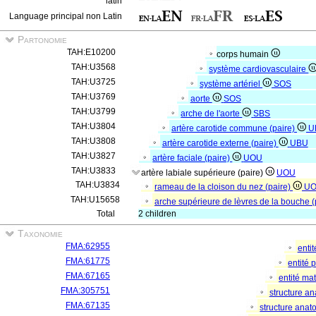
latin
Language principal non Latin
Partonomie
TAH:E10200
corps humain
TAH:U3568
système cardiovasculaire
TAH:U3725
système artériel
SOS
TAH:U3769
aorte
SOS
TAH:U3799
arche de l'aorte
SBS
TAH:U3804
artère carotide commune (paire)
U
TAH:U3808
artère carotide externe (paire)
UBU
TAH:U3827
artère faciale (paire)
UOU
TAH:U3833
artère labiale supérieure (paire)
UOU
TAH:U3834
rameau de la cloison du nez (paire)
U
TAH:U15658
arche supérieure de lèvres de la bouche (
Total
2 children
Taxonomie
FMA:62955
enti
FMA:61775
entité
FMA:67165
entité mat
FMA:305751
structure a
FMA:67135
structure ana