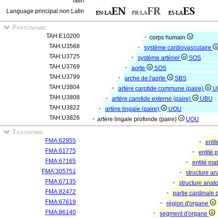
latin
Language principal non Latin
Partonomie
TAH:E10200
corps humain
TAH:U3568
système cardiovasculaire
TAH:U3725
système artériel
SOS
TAH:U3769
aorte
SOS
TAH:U3799
arche de l'aorte
SBS
TAH:U3804
artère carotide commune (paire)
U
TAH:U3808
artère carotide externe (paire)
UBU
TAH:U3822
artère lingale (paire)
UOU
TAH:U3826
artère lingale profonde (paire)
UOU
Taxonomie
FMA:62955
enti
FMA:61775
entité
FMA:67165
entité mat
FMA:305751
structure a
FMA:67135
structure ana
FMA:82472
partie cardinale
FMA:67619
région d'organe
FMA:86140
segment d'organe