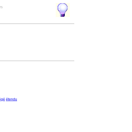
rs
égé
étendu