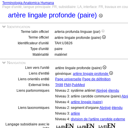
Terminologia Anatomica Humana
Page d'unité, langue principale: FR, subsidiaire: LA, interface: FR, travaux en cou
artère lingale profonde (paire)
Identification
Terme latin officiel
arteria profunda linguae (par)
Terme officiel
artère lingale profonde (paire)
Identificateur d'unité
TAH:U3826
Type d'unité
paire
Matérialité
matériel
Navigation
Lien vers l'unité
artère lingale profonde (paire)
Liens d'entité
générique:
artère lingale profonde
Liens orientés entité
Page universelle
Page de définition
External links
TA98
FMA
PubMed
Liens partonomiques
Niveau 2: système artériel
Abrégé
étendu
Niveau 3: artère carotide commune (paire)
Abr
Niveau 4:
artère lingale (paire)
Liens taxonomiques
Niveau 2: segment d'organe
Abrégé
étendu
Niveau 3:
artère
Niveau 4:
division de l'artère carotide externe
Langage subsidiaire avec le