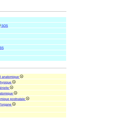
SOS
BS
té anatomique
 physique
érielle
natomique
tomique postnatale
 d'organe