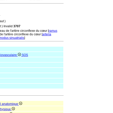
r
aut )
t ) Invalid
3707
au de l'artère circonflexe du cœur [
ramus
de l'artère circonflexe du cœur [
arteria
nodus sinuatrialis
]
iovasculaire
SOS
té anatomique
 physique