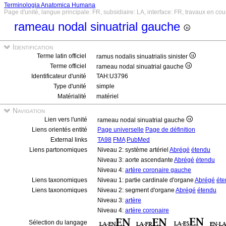
Terminologia Anatomica Humana
Page d'unité, langue principale: FR, subsidiaire: LA, interface: FR, travaux en cou
rameau nodal sinuatrial gauche
Identification
Terme latin officiel
ramus nodalis sinuatrialis sinister
Terme officiel
rameau nodal sinuatrial gauche
Identificateur d'unité
TAH:U3796
Type d'unité
simple
Matérialité
matériel
Navigation
Lien vers l'unité
rameau nodal sinuatrial gauche
Liens orientés entité
Page universelle
Page de définition
External links
TA98
FMA
PubMed
Liens partonomiques
Niveau 2: système artériel
Abrégé
étendu
Niveau 3: aorte ascendante
Abrégé
étendu
Niveau 4:
artère coronaire gauche
Liens taxonomiques
Niveau 1: partie cardinale d'organe
Abrégé
éte
Liens taxonomiques
Niveau 2: segment d'organe
Abrégé
étendu
Niveau 3:
artère
Niveau 4:
artère coronaire
Sélection du langage