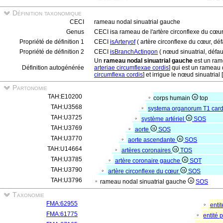
Définition taxonomique
CECI
rameau nodal sinuatrial gauche
Genus
CECI isa rameau de l'artère circonflexe du cœu
Propriété de définition 1
CECI
isArteryof
( artère circonflexe du cœur, déf
Propriété de définition 2
CECI
isBranchActingon
( nœud sinuatrial, défau
Un
rameau nodal sinuatrial gauche
est un rame
Définition autogénérée
arteriae circumflexae cordis
] qui est un rameau 
circumflexa cordis
] et irrigue le nœud sinuatrial [
Partonomie
TAH:E10200
corps humain
top
TAH:U3568
systema organorum T1 card
TAH:U3725
système artériel
SOS
TAH:U3769
aorte
SOS
TAH:U3770
aorte ascendante
SOS
TAH:U14664
artères coronaires
TOS
TAH:U3785
artère coronaire gauche
SOT
TAH:U3790
artère circonflexe du cœur
SOS
TAH:U3796
rameau nodal sinuatrial gauche
SOS
Taxonomie
FMA:62955
enti
FMA:61775
entité