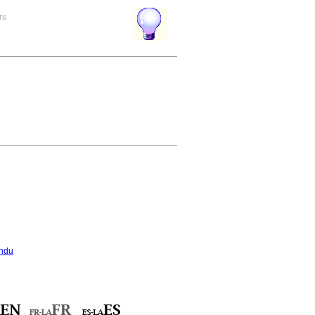
rs
ndu