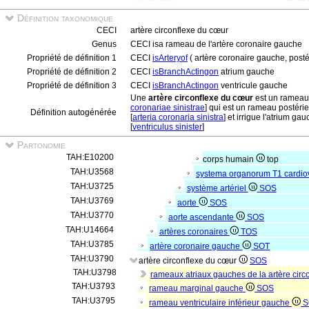
Définition taxonomique
CECI
artère circonflexe du cœur
Genus
CECI isa rameau de l'artère coronaire gauche
Propriété de définition 1
CECI
isArteryof
( artère coronaire gauche, posté
Propriété de définition 2
CECI
isBranchActingon
atrium gauche
Propriété de définition 3
CECI
isBranchActingon
ventricule gauche
Une
artère circonflexe du cœur
est un rameau 
coronariae sinistrae
] qui est un rameau postérie
Définition autogénérée
[
arteria coronaria sinistra
] et irrigue l'atrium gau
[
ventriculus sinister
]
Partonomie
TAH:E10200
corps humain
top
TAH:U3568
systema organorum T1 cardio
TAH:U3725
système artériel
SOS
TAH:U3769
aorte
SOS
TAH:U3770
aorte ascendante
SOS
TAH:U14664
artères coronaires
TOS
TAH:U3785
artère coronaire gauche
SOT
TAH:U3790
artère circonflexe du cœur
SOS
TAH:U3798
rameaux atriaux gauches de la artère cir
TAH:U3793
rameau marginal gauche
SOS
TAH:U3795
rameau ventriculaire inférieur gauche
S