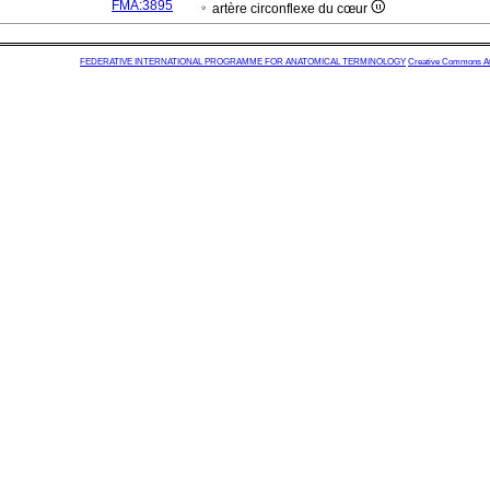
FMA:3895
artère circonflexe du cœur
FEDERATIVE INTERNATIONAL PROGRAMME FOR ANATOMICAL TERMINOLOGY
Creative Commons Attr