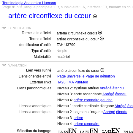
Terminologia Anatomica Humana
Page d'unité, langue principale: FR, subsidiaire: LA, interface: FR, travaux en cou
artère circonflexe du cœur
Identification
Terme latin officiel
arteria circumflexa cordis
Terme officiel
artère circonflexe du cœur
Identificateur d'unité
TAH:U3790
Type d'unité
simple
Matérialité
matériel
Navigation
Lien vers l'unité
artère circonflexe du cœur
Liens orientés entité
Page universelle
Page de définition
External links
TA98
FMA
PubMed
Liens partonomiques
Niveau 2: système artériel
Abrégé
étendu
Niveau 3: aorte ascendante
Abrégé
étendu
Niveau 4:
artère coronaire gauche
Liens taxonomiques
Niveau 1: partie cardinale d'organe
Abrégé
éte
Liens taxonomiques
Niveau 2: segment d'organe
Abrégé
étendu
Niveau 3:
artère
Niveau 4:
artère coronaire
Sélection du langage