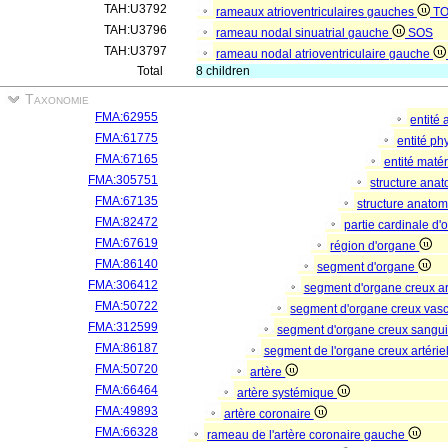
TAH:U3792
rameaux atrioventriculaires gauches
T
TAH:U3796
rameau nodal sinuatrial gauche
SOS
TAH:U3797
rameau nodal atrioventriculaire gauche
Total
8 children
Taxonomie
FMA:62955
entité
FMA:61775
entité p
FMA:67165
entité matér
FMA:305751
structure ana
FMA:67135
structure anato
FMA:82472
partie cardinale d
FMA:67619
région d'organe
FMA:86140
segment d'organe
FMA:306412
segment d'organe creux a
FMA:50722
segment d'organe creux vas
FMA:312599
segment d'organe creux sangu
FMA:86187
segment de l'organe creux artérie
FMA:50720
artère
FMA:66464
artère systémique
FMA:49893
artère coronaire
FMA:66328
rameau de l'artère coronaire gauche