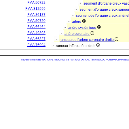
FMA:50722
segment d'organe creux vas
FMA:312599
segment d'organe creux sangu
FMA:86187
segment de l'organe creux artérie
FMA:50720
artère
FMA:66464
artère systémique
FMA:49893
artère coronaire
FMA:66327
rameau de l'artère coronaire droite
FMA:76994
rameau inférolatéral droit
FEDERATIVE INTERNATIONAL PROGRAMME FOR ANATOMICAL TERMINOLOGY
Creative Commons Attr