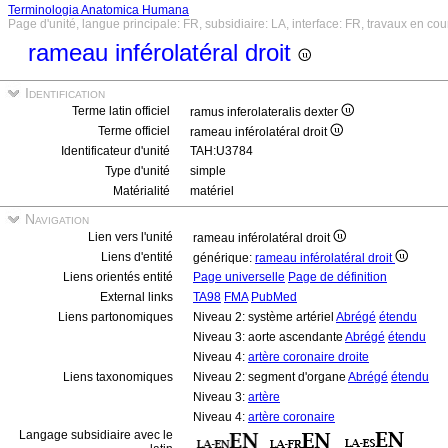
Terminologia Anatomica Humana
Page d'unité, langue principale: FR, subsidiaire: LA, interface: FR, travaux en cou
rameau inférolatéral droit
Identification
Terme latin officiel
ramus inferolateralis dexter
Terme officiel
rameau inférolatéral droit
Identificateur d'unité
TAH:U3784
Type d'unité
simple
Matérialité
matériel
Navigation
Lien vers l'unité
rameau inférolatéral droit
Liens d'entité
générique:
rameau inférolatéral droit
Liens orientés entité
Page universelle
Page de définition
External links
TA98
FMA
PubMed
Liens partonomiques
Niveau 2: système artériel
Abrégé
étendu
Niveau 3: aorte ascendante
Abrégé
étendu
Niveau 4:
artère coronaire droite
Liens taxonomiques
Niveau 2: segment d'organe
Abrégé
étendu
Niveau 3:
artère
Niveau 4:
artère coronaire
Langage subsidiaire avec le