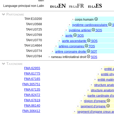
latin
Language principal non Latin
Partonomie
TAH:E10200
corps humain
TAH:U3568
système cardiovasculaire
TAH:U3725
système artériel
SOS
TAH:U3769
aorte
SOS
TAH:U3770
aorte ascendante
SOS
TAH:U14664
artères coronaires
TOS
TAH:U3774
artère coronaire droite
SOT
TAH:U3784
rameau inférolatéral droit
SOS
Taxonomie
FMA:62955
entité
FMA:61775
entité p
FMA:67165
entité matér
FMA:305751
structure ana
FMA:67135
structure anato
FMA:82472
partie cardinale d
FMA:67619
région d'organe
FMA:86140
segment d'organe
FMA:306412
segment d'organe creux a