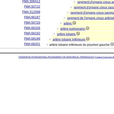
FMA:306412
segment d'organe creux a
FMA:50722
segment d'organe creux vas
FMA:312599
segment d'organe creux sangu
FMA:86187
segment de l'organe creux artérie
FMA:50720
artère
FMA:66326
artère pulmonaire
FMA:68192
artère lobaire
FMA:68199
artère lobaire inférieure
FMA:68201
artère lobaire inférieure du poumon gauche
FEDERATIVE INTERNATIONAL PROGRAMME FOR ANATOMICAL TERMINOLOGY
Creative Commons Attr