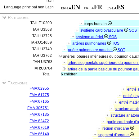
latin
Language principal non Latin
Partonomie
TAH:E10200
corps humain
TAH:U3568
système cardiovasculaire
SOS
TAH:U3725
système artériel
SOS
TAH:U14659
artères pulmonaires
TOS
TAH:U3749
artère pulmonaire gauche
SOT
TAH:U3762
artères lobaires inférieures du poumon gau
TAH:U3763
artère segmentale supérieure du poumo
TAH:U3764
artère de la partie basique du poumon g
Total
6 children
Taxonomie
FMA:62955
entité
FMA:61775
entité p
FMA:67165
entité matér
FMA:305751
structure ana
FMA:67135
structure anato
FMA:82472
partie cardinale d
FMA:67619
région d'organe
FMA:86140
segment d'organe