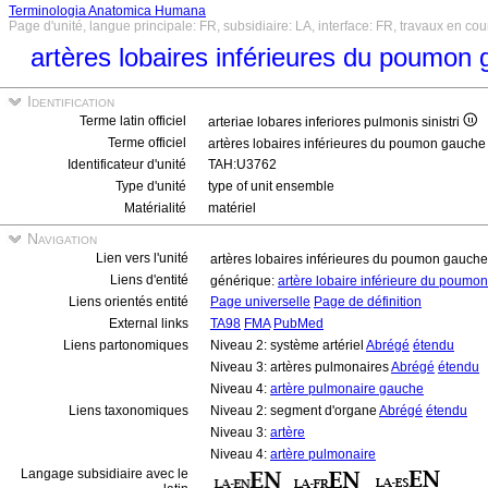
Terminologia Anatomica Humana
Page d'unité, langue principale: FR, subsidiaire: LA, interface: FR, travaux en cou
artères lobaires inférieures du poumon
Identification
Terme latin officiel
arteriae lobares inferiores pulmonis sinistri
Terme officiel
artères lobaires inférieures du poumon gauch
Identificateur d'unité
TAH:U3762
Type d'unité
type of unit ensemble
Matérialité
matériel
Navigation
Lien vers l'unité
artères lobaires inférieures du poumon gauch
Liens d'entité
générique:
artère lobaire inférieure du poum
Liens orientés entité
Page universelle
Page de définition
External links
TA98
FMA
PubMed
Liens partonomiques
Niveau 2: système artériel
Abrégé
étendu
Niveau 3: artères pulmonaires
Abrégé
étendu
Niveau 4:
artère pulmonaire gauche
Liens taxonomiques
Niveau 2: segment d'organe
Abrégé
étendu
Niveau 3:
artère
Niveau 4:
artère pulmonaire
Langage subsidiaire avec le