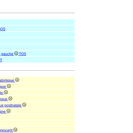
SOS
on gauche
TOS
T
natomique
ique
lle
mique
que postnatale
rgane
orescent