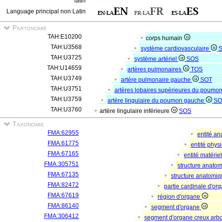
latin
Language principal non Latin
Partonomie
TAH:E10200
corps humain
TAH:U3568
système cardiovasculaire
TAH:U3725
système artériel
SOS
TAH:U14659
artères pulmonaires
TOS
TAH:U3749
artère pulmonaire gauche
SOT
TAH:U3751
artères lobaires supérieures du poum
TAH:U3759
artère lingulaire du poumon gauche
SO
TAH:U3760
artère lingulaire inférieure
SOS
Taxonomie
FMA:62955
entité a
FMA:61775
entité phys
FMA:67165
entité matérie
FMA:305751
structure anato
FMA:67135
structure anatomi
FMA:82472
partie cardinale d'o
FMA:67619
région d'organe
FMA:86140
segment d'organe
FMA:306412
segment d'organe creux arb