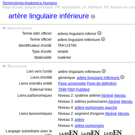
Terminologia Anatomica Humana
Page d'unité, langue principale: FR, subsidiaire: LA, interface: FR, travaux en cou
artère lingulaire inférieure
Identification
Terme latin officiel
arteria lingularis inferior
Terme officiel
artère lingulaire inférieure
Identificateur d'unité
TAH:U3760
Type d'unité
simple
Matérialité
matériel
Navigation
Lien vers l'unité
artère lingulaire inférieure
Liens d'entité
générique:
artère lingulaire inférieure
Liens orientés entité
Page universelle
Page de définition
External links
TA98
FMA
PubMed
Liens partonomiques
Niveau 2: système artériel
Abrégé
étendu
Niveau 3: artères pulmonaires
Abrégé
étendu
Niveau 4:
artère pulmonaire gauche
Liens taxonomiques
Niveau 2: segment d'organe
Abrégé
étendu
Niveau 3:
artère
Niveau 4:
artère pulmonaire
Langage subsidiaire avec le