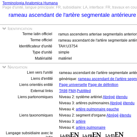
Terminologia Anatomica Humana
Page d'unité, langue principale: FR, subsidiaire: LA, interface: FR, travaux en cou
rameau ascendant de l'artère segmentale antérieu
Identification
Terme latin officiel
ramus ascendens arteriae segmentalis anteriori
Terme officiel
rameau ascendant de l'artère segmentale ant
Identificateur d'unité
TAH:U3754
Type d'unité
simple
Matérialité
matériel
Navigation
Lien vers l'unité
rameau ascendant de l'artère segmentale ant
Liens d'entité
générique:
rameau ascendant de l'artère seg
Liens orientés entité
Page universelle
Page de définition
External links
TA98
FMA
PubMed
Liens partonomiques
Niveau 2: système artériel
Abrégé
étendu
Niveau 3: artères pulmonaires
Abrégé
étendu
Niveau 4:
artère pulmonaire gauche
Liens taxonomiques
Niveau 2: segment d'organe
Abrégé
étendu
Niveau 3:
artère
Niveau 4:
artère pulmonaire
Langage subsidiaire avec le