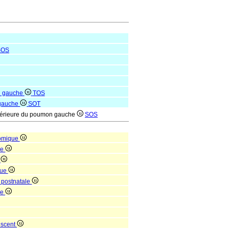
SOS
on gauche
TOS
 gauche
SOT
ntérieure du poumon gauche
SOS
tomique
ue
e
que
 postnatale
ne
escent