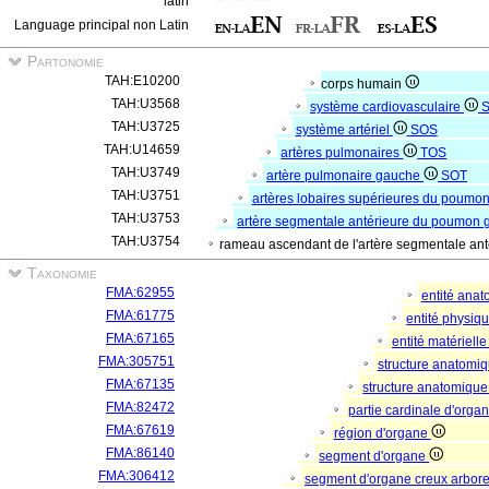
latin
Language principal non Latin
Partonomie
TAH:E10200
corps humain
TAH:U3568
système cardiovasculaire
TAH:U3725
système artériel
SOS
TAH:U14659
artères pulmonaires
TOS
TAH:U3749
artère pulmonaire gauche
SOT
TAH:U3751
artères lobaires supérieures du poum
TAH:U3753
artère segmentale antérieure du poumon
TAH:U3754
rameau ascendant de l'artère segmentale a
Taxonomie
FMA:62955
entité ana
FMA:61775
entité physiq
FMA:67165
entité matériell
FMA:305751
structure anatomi
FMA:67135
structure anatomique
FMA:82472
partie cardinale d'orga
FMA:67619
région d'organe
FMA:86140
segment d'organe
FMA:306412
segment d'organe creux arbor