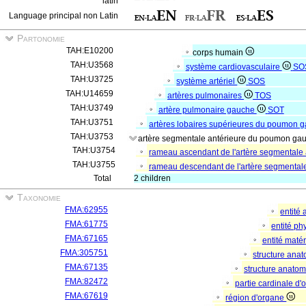
latin
Language principal non Latin
Partonomie
TAH:E10200
corps humain
TAH:U3568
système cardiovasculaire
SO
TAH:U3725
système artériel
SOS
TAH:U14659
artères pulmonaires
TOS
TAH:U3749
artère pulmonaire gauche
SOT
TAH:U3751
artères lobaires supérieures du poumon 
TAH:U3753
artère segmentale antérieure du poumon ga
TAH:U3754
rameau ascendant de l'artère segmental
TAH:U3755
rameau descendant de l'artère segmenta
Total
2 children
Taxonomie
FMA:62955
entité
FMA:61775
entité p
FMA:67165
entité matér
FMA:305751
structure ana
FMA:67135
structure anato
FMA:82472
partie cardinale d
FMA:67619
région d'organe