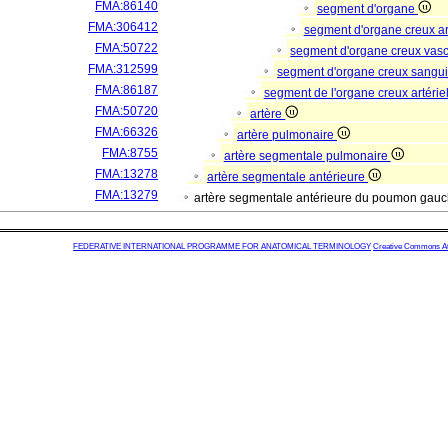
FMA:86140
segment d'organe
FMA:306412
segment d'organe creux a
FMA:50722
segment d'organe creux vas
FMA:312599
segment d'organe creux sangu
FMA:86187
segment de l'organe creux artérie
FMA:50720
artère
FMA:66326
artère pulmonaire
FMA:8755
artère segmentale pulmonaire
FMA:13278
artère segmentale antérieure
FMA:13279
artère segmentale antérieure du poumon gau
FEDERATIVE INTERNATIONAL PROGRAMME FOR ANATOMICAL TERMINOLOGY
Creative Commons Attr