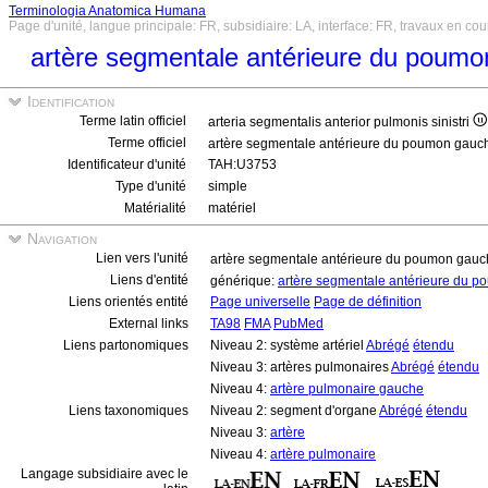
Terminologia Anatomica Humana
Page d'unité, langue principale: FR, subsidiaire: LA, interface: FR, travaux en cou
artère segmentale antérieure du poum
Identification
Terme latin officiel
arteria segmentalis anterior pulmonis sinistri
Terme officiel
artère segmentale antérieure du poumon gau
Identificateur d'unité
TAH:U3753
Type d'unité
simple
Matérialité
matériel
Navigation
Lien vers l'unité
artère segmentale antérieure du poumon gau
Liens d'entité
générique:
artère segmentale antérieure du 
Liens orientés entité
Page universelle
Page de définition
External links
TA98
FMA
PubMed
Liens partonomiques
Niveau 2: système artériel
Abrégé
étendu
Niveau 3: artères pulmonaires
Abrégé
étendu
Niveau 4:
artère pulmonaire gauche
Liens taxonomiques
Niveau 2: segment d'organe
Abrégé
étendu
Niveau 3:
artère
Niveau 4:
artère pulmonaire
Langage subsidiaire avec le