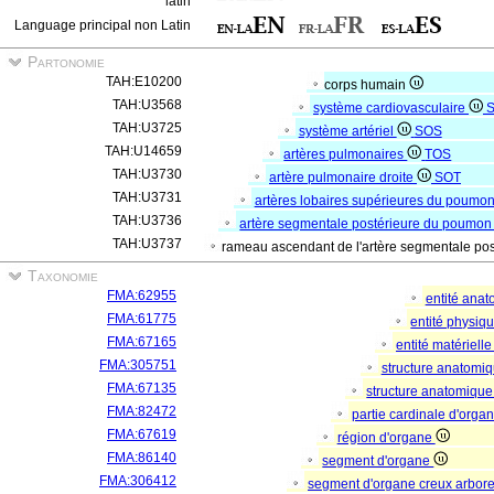
latin
Language principal non Latin
Partonomie
TAH:E10200
corps humain
TAH:U3568
système cardiovasculaire
TAH:U3725
système artériel
SOS
TAH:U14659
artères pulmonaires
TOS
TAH:U3730
artère pulmonaire droite
SOT
TAH:U3731
artères lobaires supérieures du poumon
TAH:U3736
artère segmentale postérieure du poumon 
TAH:U3737
rameau ascendant de l'artère segmentale po
Taxonomie
FMA:62955
entité ana
FMA:61775
entité physiq
FMA:67165
entité matériell
FMA:305751
structure anatomi
FMA:67135
structure anatomique
FMA:82472
partie cardinale d'orga
FMA:67619
région d'organe
FMA:86140
segment d'organe
FMA:306412
segment d'organe creux arbor