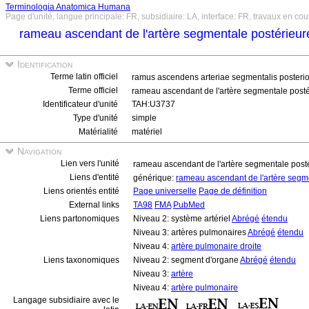
Terminologia Anatomica Humana
Page d'unité, langue principale: FR, subsidiaire: LA, interface: FR, travaux en cou
rameau ascendant de l'artère segmentale postérieu
Identification
Terme latin officiel
ramus ascendens arteriae segmentalis posterio
Terme officiel
rameau ascendant de l'artère segmentale post
Identificateur d'unité
TAH:U3737
Type d'unité
simple
Matérialité
matériel
Navigation
Lien vers l'unité
rameau ascendant de l'artère segmentale post
Liens d'entité
générique:
rameau ascendant de l'artère segm
Liens orientés entité
Page universelle
Page de définition
External links
TA98
FMA
PubMed
Liens partonomiques
Niveau 2: système artériel
Abrégé
étendu
Niveau 3: artères pulmonaires
Abrégé
étendu
Niveau 4:
artère pulmonaire droite
Liens taxonomiques
Niveau 2: segment d'organe
Abrégé
étendu
Niveau 3:
artère
Niveau 4:
artère pulmonaire
Langage subsidiaire avec le