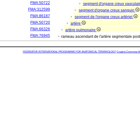
FMA:50722
segment d'organe creux vasculai
FMA:312599
segment d'organe creux sanguin
FMA:86187
segment de l'organe creux artériel
FMA:50720
artère
FMA:66326
artère pulmonaire
FMA:76945
rameau ascendant de l'artère segmentale pos
FEDERATIVE INTERNATIONAL PROGRAMME FOR ANATOMICAL TERMINOLOGY
Creative Commons Attr