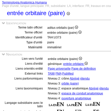
Terminologia Anatomica Humana
Page d'unité, langue principale: FR, subsidiaire: LA, interface: FR, travaux en cou
entrée orbitaire (paire)
Identification
Terme latin officiel
aditus orbitalis (par)
Terme officiel
entrée orbitaire (paire)
Identificateur d'unité
TAH:U373
Type d'unité
paire
Matérialité
immatériel
Navigation
Lien vers l'unité
entrée orbitaire (paire)
Liens d'entité
générique:
entrée orbitaire
Liens orientés entité
Page universelle
Page de définition
External links
TA98
FMA
PubMed
Liens partonomiques
Niveau 2: crâne
Abrégé
étendu
Niveau 3:
orbite (paire)
Liens taxonomiques
Niveau 2: espace anatomique
Abrégé
étendu
Niveau 3:
espace de conduit anatomique
Niveau 4:
ouverture anatomique
Langage subsidiaire avec le
latin