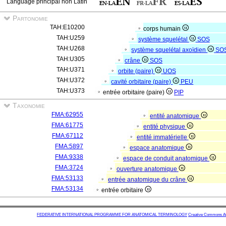
Language principal non Latin
Partonomie
TAH:E10200
corps humain
TAH:U259
système squelétal
SOS
TAH:U268
système squelétal axoïdien
SO
TAH:U305
crâne
SOS
TAH:U371
orbite (paire)
UOS
TAH:U372
cavité orbitaire (paire)
PEU
TAH:U373
entrée orbitaire (paire)
PIP
Taxonomie
FMA:62955
entité anatomique
FMA:61775
entité physique
FMA:67112
entité immatérielle
FMA:5897
espace anatomique
FMA:9338
espace de conduit anatomique
FMA:3724
ouverture anatomique
FMA:53133
entrée anatomique du crâne
FMA:53134
entrée orbitaire
FEDERATIVE INTERNATIONAL PROGRAMME FOR ANATOMICAL TERMINOLOGY
Creative Commons Attr