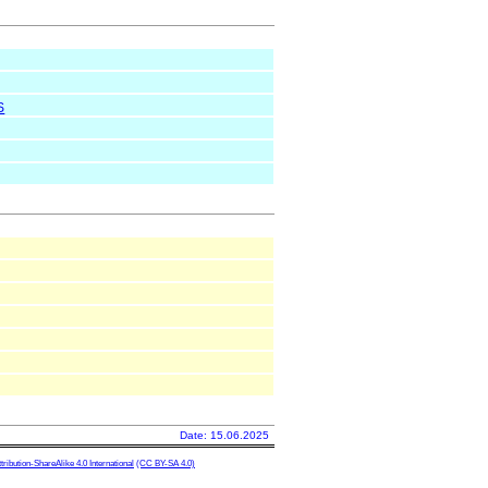
S
Date: 15.06.2025
ibution-ShareAlike 4.0 International
(CC BY-SA 4.0)