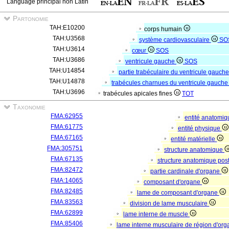
Language principal non Latin
Partonomie
TAH:E10200
corps humain
TAH:U3568
système cardiovasculaire
SO
TAH:U3614
cœur
SOS
TAH:U3686
ventricule gauche
SOS
TAH:U14854
partie trabéculaire du ventricule gauch
TAH:U14878
trabécules charnues du ventricule gauch
TAH:U3696
trabécules apicales fines
TOT
Taxonomie
FMA:62955
entité anatomi
FMA:61775
entité physique
FMA:67165
entité matérielle
FMA:305751
structure anatomique
FMA:67135
structure anatomique pos
FMA:82472
partie cardinale d'organe
FMA:14065
composant d'organe
FMA:82485
lame de composant d'organe
FMA:83563
division de lame musculaire
FMA:62899
lame interne de muscle
FMA:85406
lame interne musculaire de région d'or