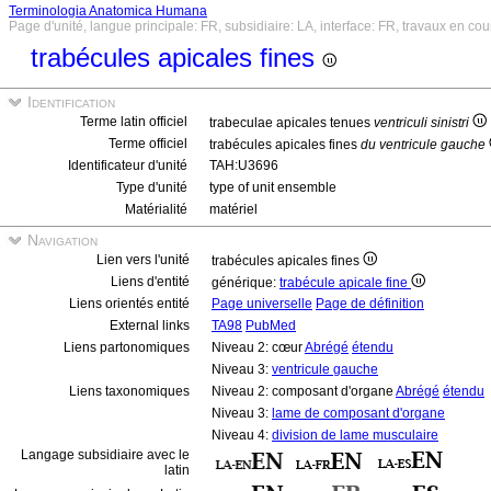
Terminologia Anatomica Humana
Page d'unité, langue principale: FR, subsidiaire: LA, interface: FR, travaux en cou
trabécules apicales fines
Identification
Terme latin officiel
trabeculae apicales tenues
ventriculi sinistri
Terme officiel
trabécules apicales fines
du ventricule gauche
Identificateur d'unité
TAH:U3696
Type d'unité
type of unit ensemble
Matérialité
matériel
Navigation
Lien vers l'unité
trabécules apicales fines
Liens d'entité
générique:
trabécule apicale fine
Liens orientés entité
Page universelle
Page de définition
External links
TA98
PubMed
Liens partonomiques
Niveau 2: cœur
Abrégé
étendu
Niveau 3:
ventricule gauche
Liens taxonomiques
Niveau 2: composant d'organe
Abrégé
étendu
Niveau 3:
lame de composant d'organe
Niveau 4:
division de lame musculaire
Langage subsidiaire avec le
latin