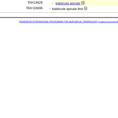
TAH14828
trabécule apicale
TAH:G3696
trabécule apicale fine
FEDERATIVE INTERNATIONAL PROGRAMME FOR ANATOMICAL TERMINOLOGY
Creative Commons Attr