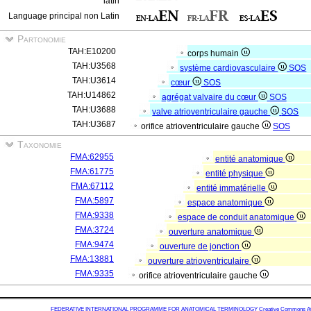
latin
Language principal non Latin
Partonomie
TAH:E10200
corps humain
TAH:U3568
système cardiovasculaire
SOS
TAH:U3614
cœur
SOS
TAH:U14862
agrégat valvaire du cœur
SOS
TAH:U3688
valve atrioventriculaire gauche
SOS
TAH:U3687
orifice atrioventriculaire gauche
SOS
Taxonomie
FMA:62955
entité anatomique
FMA:61775
entité physique
FMA:67112
entité immatérielle
FMA:5897
espace anatomique
FMA:9338
espace de conduit anatomique
FMA:3724
ouverture anatomique
FMA:9474
ouverture de jonction
FMA:13881
ouverture atrioventriculaire
FMA:9335
orifice atrioventriculaire gauche
FEDERATIVE INTERNATIONAL PROGRAMME FOR ANATOMICAL TERMINOLOGY
Creative Commons Attr