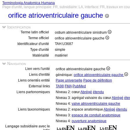
Terminologia Anatomica Humana
Page d'unité, langue principale: FR, subsidiaire: LA, interface: FR, travaux en cou
orifice atrioventriculaire gauche
Identification
Terme latin officiel
ostium atrioventriculare sinistrum
Terme officiel
orifice atrioventriculaire gauche
Identificateur d'unité
TAH:U3687
Type d'unité
simple
Matérialité
matériel
Navigation
Lien vers l'unité
orifice atrioventriculaire gauche
Liens d'entité
générique:
orifice atrioventriculaire gauche
Liens orientés entité
Page universelle
Page de définition
External links
TA98
FMA
PubMed
Liens partonomiques
Niveau 2: cœur
Abrégé
étendu
Niveau 3: agrégat valvaire du cœur
Abrégé
éte
Niveau 4:
valve atrioventriculaire gauche
Liens taxonomiques
Niveau 2: espace anatomique
Abrégé
étendu
Niveau 3:
espace de conduit anatomique
Niveau 4:
ouverture anatomique
Langage subsidiaire avec le