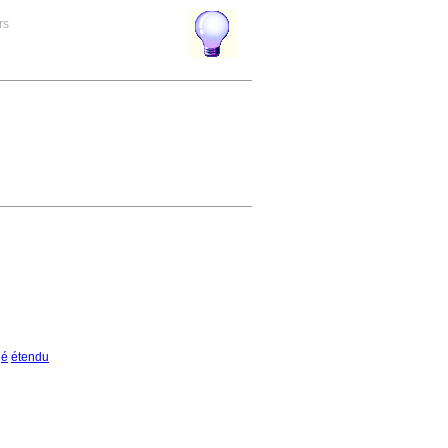
rs
gé
étendu