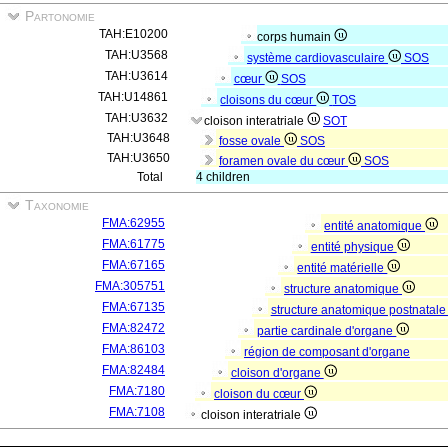
Partonomie
TAH:E10200
corps humain
TAH:U3568
système cardiovasculaire
SOS
TAH:U3614
cœur
SOS
TAH:U14861
cloisons du cœur
TOS
TAH:U3632
cloison interatriale
SOT
TAH:U3648
fosse ovale
SOS
TAH:U3650
foramen ovale du cœur
SOS
Total
4 children
Taxonomie
FMA:62955
entité anatomique
FMA:61775
entité physique
FMA:67165
entité matérielle
FMA:305751
structure anatomique
FMA:67135
structure anatomique postnatal
FMA:82472
partie cardinale d'organe
FMA:86103
région de composant d'organe
FMA:82484
cloison d'organe
FMA:7180
cloison du cœur
FMA:7108
cloison interatriale