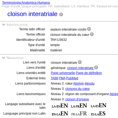
Terminologia Anatomica Humana
Page d'unité, langue principale: FR, subsidiaire: LA, interface: FR, travaux en cou
cloison interatriale
Identification
Terme latin officiel
septum interatriale
cordis
Terme officiel
cloison interatriale
du cœur
Identificateur d'unité
TAH:U3632
Type d'unité
simple
Matérialité
matériel
Navigation
Lien vers l'unité
cloison interatriale
Liens d'entité
générique:
cloison interatriale
Liens orientés entité
Page universelle
Page de définition
External links
TA98
FMA
PubMed
Liens partonomiques
Niveau 2: cœur
Abrégé
étendu
Niveau 3:
cloisons du cœur
Liens taxonomiques
Niveau 2: région de composant d'organe
Abré
Niveau 3:
cloison d'organe
Langage subsidiaire avec le
latin
Language principal non Latin