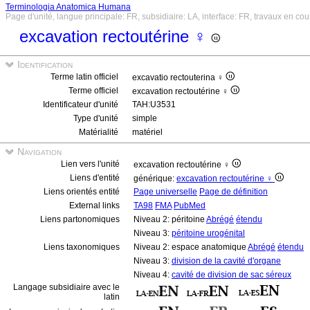
Terminologia Anatomica Humana
Page d'unité, langue principale: FR, subsidiaire: LA, interface: FR, travaux en cou
excavation rectoutérine ♀
Identification
Terme latin officiel
excavatio rectouterina ♀
Terme officiel
excavation rectoutérine ♀
Identificateur d'unité
TAH:U3531
Type d'unité
simple
Matérialité
matériel
Navigation
Lien vers l'unité
excavation rectoutérine ♀
Liens d'entité
générique:
excavation rectoutérine ♀
Liens orientés entité
Page universelle
Page de définition
External links
TA98
FMA
PubMed
Liens partonomiques
Niveau 2: péritoine
Abrégé
étendu
Niveau 3:
péritoine urogénital
Liens taxonomiques
Niveau 2: espace anatomique
Abrégé
étendu
Niveau 3:
division de la cavité d'organe
Niveau 4:
cavité de division de sac séreux
Langage subsidiaire avec le
latin