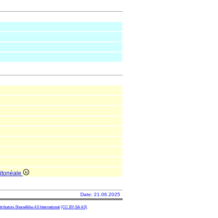
ritonéale
Date: 21.06.2025
ibution-ShareAlike 4.0 International
(CC BY-SA 4.0)