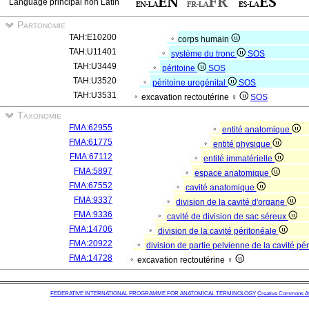
Language principal non Latin
Partonomie
TAH:E10200
corps humain
TAH:U11401
système du tronc
SOS
TAH:U3449
péritoine
SOS
TAH:U3520
péritoine urogénital
SOS
TAH:U3531
excavation rectoutérine ♀
SOS
Taxonomie
FMA:62955
entité anatomique
FMA:61775
entité physique
FMA:67112
entité immatérielle
FMA:5897
espace anatomique
FMA:67552
cavité anatomique
FMA:9337
division de la cavité d'organe
FMA:9336
cavité de division de sac séreux
FMA:14706
division de la cavité péritonéale
FMA:20922
division de partie pelvienne de la cavité pé
FMA:14728
excavation rectoutérine ♀
FEDERATIVE INTERNATIONAL PROGRAMME FOR ANATOMICAL TERMINOLOGY
Creative Commons Attr