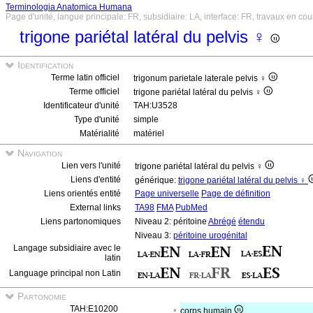
Terminologia Anatomica Humana
Page d'unité, langue principale: FR, subsidiaire: LA, interface: FR, travaux en cou
trigone pariétal latéral du pelvis ♀
Identification
Terme latin officiel
trigonum parietale laterale pelvis ♀
Terme officiel
trigone pariétal latéral du pelvis ♀
Identificateur d'unité
TAH:U3528
Type d'unité
simple
Matérialité
matériel
Navigation
Lien vers l'unité
trigone pariétal latéral du pelvis ♀
Liens d'entité
générique:
trigone pariétal latéral du pelvis ♀
Liens orientés entité
Page universelle
Page de définition
External links
TA98
FMA
PubMed
Liens partonomiques
Niveau 2: péritoine
Abrégé
étendu
Niveau 3:
péritoine urogénital
Langage subsidiaire avec le
latin
Language principal non Latin
Partonomie
TAH:E10200
corps humain