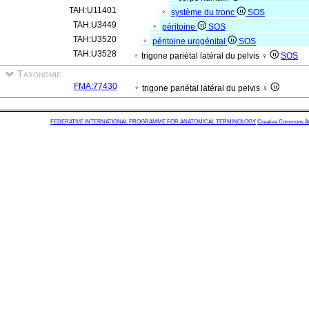
TAH:U11401
système du tronc
SOS
TAH:U3449
péritoine
SOS
TAH:U3520
péritoine urogénital
SOS
TAH:U3528
trigone pariétal latéral du pelvis ♀
SOS
Taxonomie
FMA:77430
trigone pariétal latéral du pelvis ♀
FEDERATIVE INTERNATIONAL PROGRAMME FOR ANATOMICAL TERMINOLOGY
Creative Commons Attr