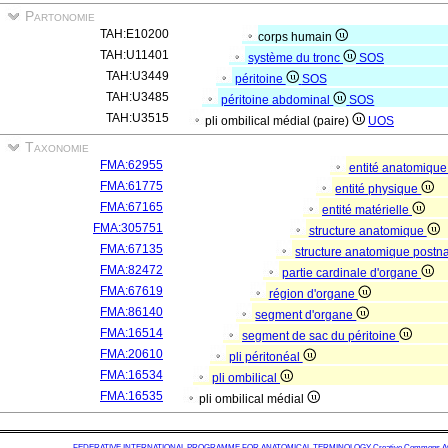
Partonomie
TAH:E10200
corps humain
TAH:U11401
système du tronc
SOS
TAH:U3449
péritoine
SOS
TAH:U3485
péritoine abdominal
SOS
TAH:U3515
pli ombilical médial (paire)
UOS
Taxonomie
FMA:62955
entité anatomiqu
FMA:61775
entité physique
FMA:67165
entité matérielle
FMA:305751
structure anatomique
FMA:67135
structure anatomique postn
FMA:82472
partie cardinale d'organe
FMA:67619
région d'organe
FMA:86140
segment d'organe
FMA:16514
segment de sac du péritoine
FMA:20610
pli péritonéal
FMA:16534
pli ombilical
FMA:16535
pli ombilical médial
FEDERATIVE INTERNATIONAL PROGRAMME FOR ANATOMICAL TERMINOLOGY
Creative Commons Attr