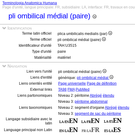
Terminologia Anatomica Humana
Page d'unité, langue principale: FR, subsidiaire: LA, interface: FR, travaux en cou
pli ombilical médial (paire)
Identification
Terme latin officiel
plica umbilicalis medialis (par)
Terme officiel
pli ombilical médial (paire)
Identificateur d'unité
TAH:U3515
Type d'unité
paire
Matérialité
matériel
Navigation
Lien vers l'unité
pli ombilical médial (paire)
Liens d'entité
générique:
pli ombilical médial
Liens orientés entité
Page universelle
Page de définition
External links
TA98
FMA
PubMed
Liens partonomiques
Niveau 2: péritoine
Abrégé
étendu
Niveau 3:
péritoine abdominal
Liens taxonomiques
Niveau 2: segment d'organe
Abrégé
étendu
Niveau 3:
segment de sac du péritoine
Langage subsidiaire avec le
latin
Language principal non Latin