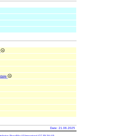
e
atale
Date: 21.06.2025
ibution-ShareAlike 4.0 International
(CC BY-SA 4.0)