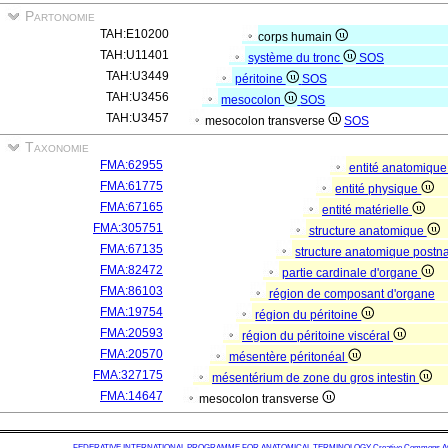
Partonomie
TAH:E10200
corps humain
TAH:U11401
système du tronc
SOS
TAH:U3449
péritoine
SOS
TAH:U3456
mesocolon
SOS
TAH:U3457
mesocolon transverse
SOS
Taxonomie
FMA:62955
entité anatomiqu
FMA:61775
entité physique
FMA:67165
entité matérielle
FMA:305751
structure anatomique
FMA:67135
structure anatomique postn
FMA:82472
partie cardinale d'organe
FMA:86103
région de composant d'organe
FMA:19754
région du péritoine
FMA:20593
région du péritoine viscéral
FMA:20570
mésentère péritonéal
FMA:327175
mésentérium de zone du gros intestin
FMA:14647
mesocolon transverse
FEDERATIVE INTERNATIONAL PROGRAMME FOR ANATOMICAL TERMINOLOGY
Creative Commons Attr