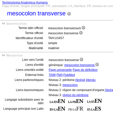
Terminologia Anatomica Humana
Page d'unité, langue principale: FR, subsidiaire: LA, interface: FR, travaux en cou
mesocolon transverse
Identification
Terme latin officiel
mesocolon transversum
Terme officiel
mesocolon transverse
Identificateur d'unité
TAH:U3457
Type d'unité
simple
Matérialité
matériel
Navigation
Lien vers l'unité
mesocolon transverse
Liens d'entité
générique:
mesocolon transverse
Liens orientés entité
Page universelle
Page de définition
External links
TA98
FMA
PubMed
Liens partonomiques
Niveau 2: péritoine
Abrégé
étendu
Niveau 3:
mesocolon
Liens taxonomiques
Niveau 2: région de composant d'organe
Abré
Niveau 3:
région du péritoine
Langage subsidiaire avec le
latin
Language principal non Latin