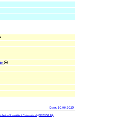
ale
Date: 10.06.2025
ibution-ShareAlike 4.0 International
(CC BY-SA 4.0)