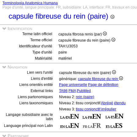
Terminologia Anatomica Humana
Page d'unité, langue principale: FR, subsidiaire: LA, interface: FR, travaux en cou
capsule fibreuse du rein (paire)
Identification
Terme latin officiel
capsula fibrosa renis (par)
Terme officiel
capsule fibreuse du rein (paire)
Identificateur d'unité
TAH:U3053
Type d'unité
paire
Matérialité
matériel
Navigation
Lien vers l'unité
capsule fibreuse du rein (paire)
Liens d'entité
générique:
capsule fibreuse du rein
Liens orientés entité
Page universelle
Page de définition
External links
TA98
FMA
PubMed
Liens partonomiques
Niveau 2:
rein (paire)
Liens taxonomiques
Niveau 2: tissu conjonctif
Abrégé
étendu
Niveau 3:
tissu conjonctif irrégulier
Langage subsidiaire avec le
latin
Language principal non Latin
Partonomie