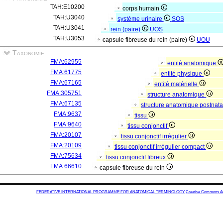
TAH:E10200
corps humain
TAH:U3040
système urinaire
SOS
TAH:U3041
rein (paire)
UOS
TAH:U3053
capsule fibreuse du rein (paire)
UOU
Taxonomie
FMA:62955
entité anatomique
FMA:61775
entité physique
FMA:67165
entité matérielle
FMA:305751
structure anatomique
FMA:67135
structure anatomique postnat
FMA:9637
tissu
FMA:9640
tissu conjonctif
FMA:20107
tissu conjonctif irrégulier
FMA:20109
tissu conjonctif irrégulier compact
FMA:75634
tissu conjonctif fibreux
FMA:66610
capsule fibreuse du rein
FEDERATIVE INTERNATIONAL PROGRAMME FOR ANATOMICAL TERMINOLOGY
Creative Commons Attr