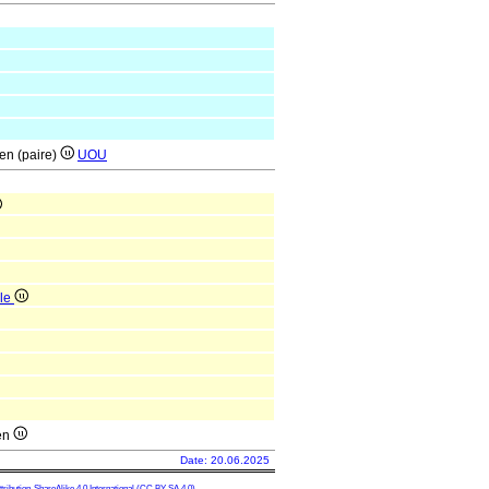
en (paire)
UOU
ale
ien
Date: 20.06.2025
ibution-ShareAlike 4.0 International
(CC BY-SA 4.0)