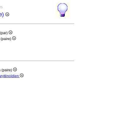
rs
re)
 (par)
 (paire)
 (paire)
aryténoïdien