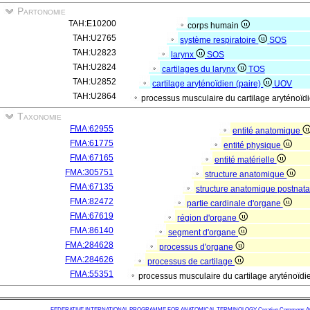
Partonomie
TAH:E10200
corps humain
TAH:U2765
système respiratoire
SOS
TAH:U2823
larynx
SOS
TAH:U2824
cartilages du larynx
TOS
TAH:U2852
cartilage aryténoïdien (paire)
UOV
TAH:U2864
processus musculaire du cartilage aryténoïdi
Taxonomie
FMA:62955
entité anatomique
FMA:61775
entité physique
FMA:67165
entité matérielle
FMA:305751
structure anatomique
FMA:67135
structure anatomique postnat
FMA:82472
partie cardinale d'organe
FMA:67619
région d'organe
FMA:86140
segment d'organe
FMA:284628
processus d'organe
FMA:284626
processus de cartilage
FMA:55351
processus musculaire du cartilage aryténoïd
FEDERATIVE INTERNATIONAL PROGRAMME FOR ANATOMICAL TERMINOLOGY
Creative Commons Attr