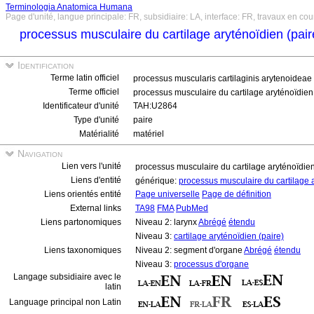
Terminologia Anatomica Humana
Page d'unité, langue principale: FR, subsidiaire: LA, interface: FR, travaux en cou
processus musculaire du cartilage aryténoïdien (pai
Identification
Terme latin officiel
processus muscularis cartilaginis arytenoideae
Terme officiel
processus musculaire du cartilage aryténoïdien
Identificateur d'unité
TAH:U2864
Type d'unité
paire
Matérialité
matériel
Navigation
Lien vers l'unité
processus musculaire du cartilage aryténoïdien
Liens d'entité
générique:
processus musculaire du cartilage 
Liens orientés entité
Page universelle
Page de définition
External links
TA98
FMA
PubMed
Liens partonomiques
Niveau 2: larynx
Abrégé
étendu
Niveau 3:
cartilage aryténoïdien (paire)
Liens taxonomiques
Niveau 2: segment d'organe
Abrégé
étendu
Niveau 3:
processus d'organe
Langage subsidiaire avec le
latin
Language principal non Latin